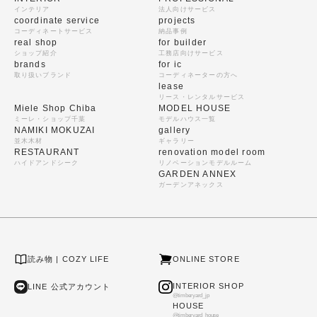
インテリア
法人向けサービス
coordinate service
projects
コーディネートサービス
納品事例
real shop
for builder
ショップ紹介
工務店向けサービス
brands
for ic
取り扱いブランド
コーディネーターの方へ
lease
リース・レンタルサービス
Miele Shop Chiba
MODEL HOUSE
ミーレ・ショップ千葉
モデルハウス一覧
NAMIKI MOKUZAI
gallery
並木木材
ギャラリー
RESTAURANT
renovation model room
ハイドアンドシーク
リノベーションモデルルーム
GARDEN ANNEX
ガーデンアネックス
読み物 | COZY LIFE
ONLINE STORE
INTERIOR SHOP
LINE 公式アカウント
@timberyard_jp
HOUSE
@timberyard_house