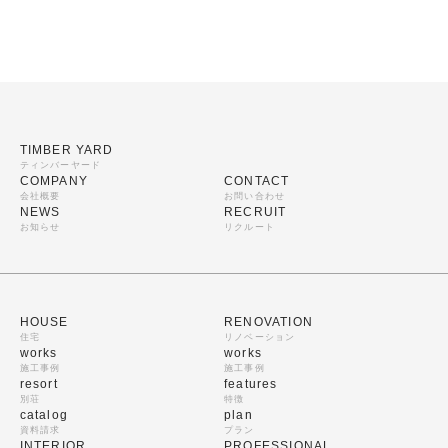
TIMBER YARD
ティンバーヤード
COMPANY
CONTACT
会社概要
お問い合わせ
NEWS
RECRUIT
お知らせ
リクルート
HOUSE
RENOVATION
住宅
リノベーション
works
works
施工事例
施工事例
resort
features
別荘
特徴
catalog
plan
資料請求
プラン
INTERIOR
PROFESSIONAL