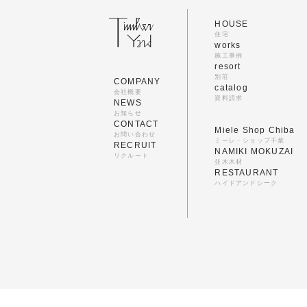
HOUSE
住宅
works
施工事例
resort
別荘
COMPANY
catalog
会社概要
資料請求
NEWS
お知らせ
CONTACT
Miele Shop Chiba
お問い合わせ
ミーレ・ショップ千葉
RECRUIT
NAMIKI MOKUZAI
リクルート
並木木材
RESTAURANT
ハイドアンドシーク