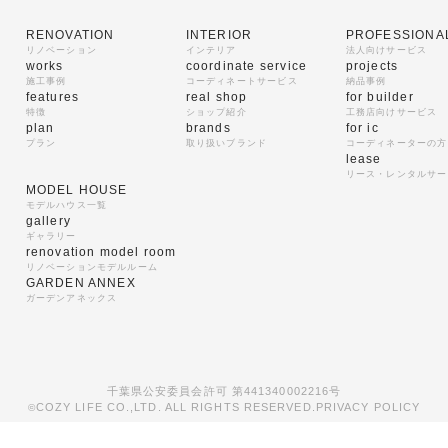
RENOVATION
INTERIOR
PROFESSIONA
リノベーション
インテリア
法人向けサービス
works
coordinate service
projects
施工事例
コーディネートサービス
納品事例
features
real shop
for builder
特徴
ショップ紹介
工務店向けサービス
plan
brands
for ic
プラン
取り扱いブランド
コーディネーターの方
lease
リース・レンタルサー
MODEL HOUSE
モデルハウス一覧
gallery
ギャラリー
renovation model room
リノベーションモデルルーム
GARDEN ANNEX
ガーデンアネックス
千葉県公安委員会許可 第441340002216号
COZY LIFE CO.,LTD. ALL RIGHTS RESERVED.
PRIVACY POLICY
©