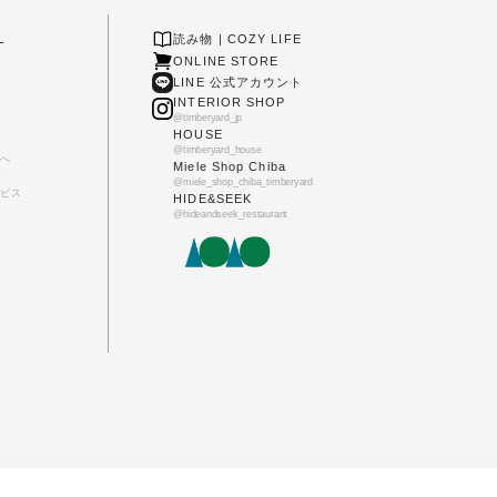
L
読み物 | COZY LIFE
ONLINE STORE
LINE 公式アカウント
INTERIOR SHOP
@timberyard_jp
HOUSE
@timberyard_house
へ
Miele Shop Chiba
@miele_shop_chiba_timberyard
ビス
HIDE&SEEK
@hideandseek_restaurant