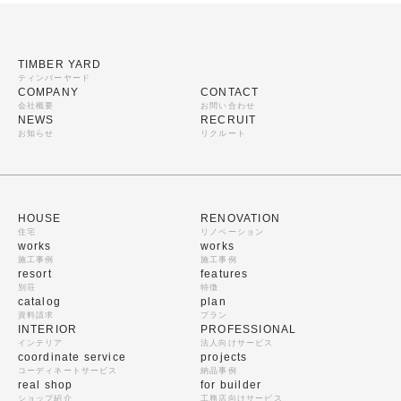
TIMBER YARD
ティンバーヤード
COMPANY
CONTACT
会社概要
お問い合わせ
NEWS
RECRUIT
お知らせ
リクルート
HOUSE
RENOVATION
住宅
リノベーション
works
works
施工事例
施工事例
resort
features
別荘
特徴
catalog
plan
資料請求
プラン
INTERIOR
PROFESSIONAL
インテリア
法人向けサービス
coordinate service
projects
コーディネートサービス
納品事例
real shop
for builder
ショップ紹介
工務店向けサービス