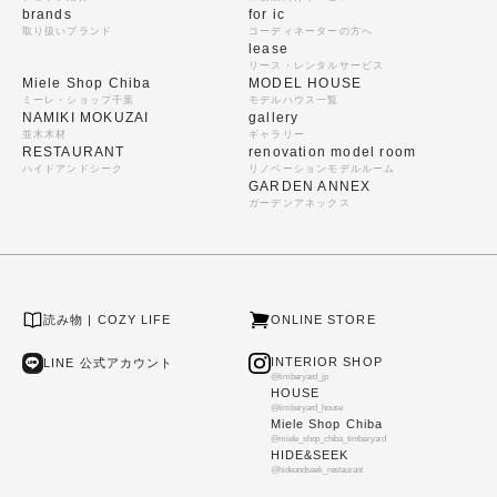
brands
for ic
取り扱いブランド
コーディネーターの方へ
lease
リース・レンタルサービス
Miele Shop Chiba
MODEL HOUSE
ミーレ・ショップ千葉
モデルハウス一覧
NAMIKI MOKUZAI
gallery
並木木材
ギャラリー
RESTAURANT
renovation model room
ハイドアンドシーク
リノベーションモデルルーム
GARDEN ANNEX
ガーデンアネックス
読み物 | COZY LIFE
ONLINE STORE
INTERIOR SHOP
LINE 公式アカウント
@timberyard_jp
HOUSE
@timberyard_house
Miele Shop Chiba
@miele_shop_chiba_timberyard
HIDE&SEEK
@hideandseek_restaurant