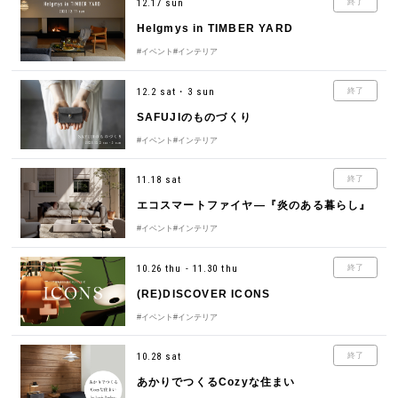
12.17 sun
終了
Helgmys in TIMBER YARD
#イベント
#インテリア
12.2 sat・3 sun
終了
SAFUJIのものづくり
#イベント
#インテリア
11.18 sat
終了
エコスマートファイヤ―『炎のある暮らし』
#イベント
#インテリア
10.26 thu - 11.30 thu
終了
(RE)DISCOVER ICONS
#イベント
#インテリア
10.28 sat
終了
あかりでつくるCozyな住まい