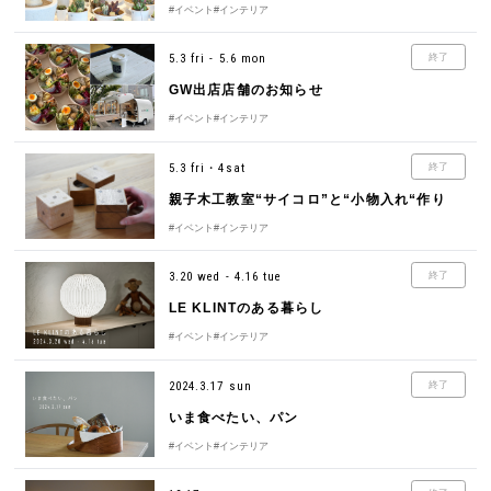
#イベント
#インテリア
5.3 fri - 5.6 mon
終了
GW出店店舗のお知らせ
#イベント
#インテリア
5.3 fri・4sat
終了
親子木工教室“サイコロ”と“小物入れ“作り
#イベント
#インテリア
3.20 wed - 4.16 tue
終了
LE KLINTのある暮らし
#イベント
#インテリア
2024.3.17 sun
終了
いま食べたい、パン
#イベント
#インテリア