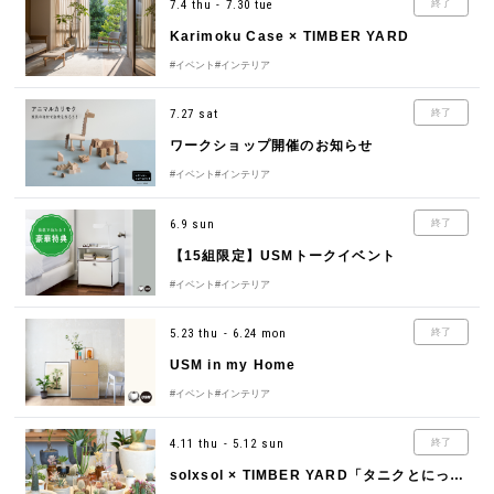
7.4 thu - 7.30 tue
終了
Karimoku Case × TIMBER YARD
#イベント
#インテリア
7.27 sat
終了
ワークショップ開催のお知らせ
#イベント
#インテリア
6.9 sun
終了
【15組限定】USMトークイベント
#イベント
#インテリア
5.23 thu - 6.24 mon
終了
USM in my Home
#イベント
#インテリア
4.11 thu - 5.12 sun
終了
solxsol × TIMBER YARD「タニクとにっこり。」