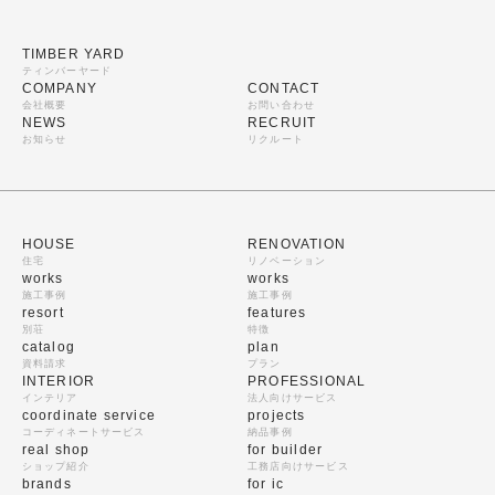
TIMBER YARD
ティンバーヤード
COMPANY
CONTACT
会社概要
お問い合わせ
NEWS
RECRUIT
お知らせ
リクルート
HOUSE
RENOVATION
住宅
リノベーション
works
works
施工事例
施工事例
resort
features
別荘
特徴
catalog
plan
資料請求
プラン
INTERIOR
PROFESSIONAL
インテリア
法人向けサービス
coordinate service
projects
コーディネートサービス
納品事例
real shop
for builder
ショップ紹介
工務店向けサービス
brands
for ic