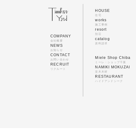
HOUSE
住宅
works
施工事例
resort
別荘
COMPANY
catalog
会社概要
資料請求
NEWS
お知らせ
CONTACT
Miele Shop Chiba
お問い合わせ
ミーレ・ショップ千葉
RECRUIT
NAMIKI MOKUZAI
リクルート
並木木材
RESTAURANT
ハイドアンドシーク