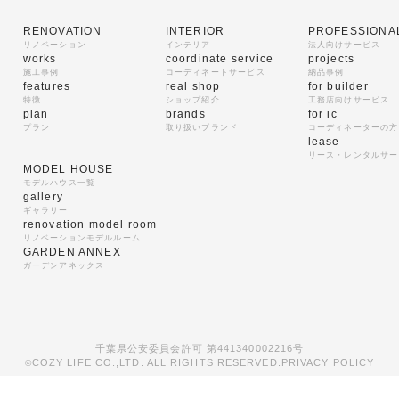
RENOVATION
INTERIOR
PROFESSIONA
リノベーション
インテリア
法人向けサービス
works
coordinate service
projects
施工事例
コーディネートサービス
納品事例
features
real shop
for builder
特徴
ショップ紹介
工務店向けサービス
plan
brands
for ic
プラン
取り扱いブランド
コーディネーターの方
lease
リース・レンタルサー
MODEL HOUSE
モデルハウス一覧
gallery
ギャラリー
renovation model room
リノベーションモデルルーム
GARDEN ANNEX
ガーデンアネックス
千葉県公安委員会許可 第441340002216号
COZY LIFE CO.,LTD. ALL RIGHTS RESERVED.
PRIVACY POLICY
©