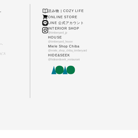
L
読み物 | COZY LIFE
ONLINE STORE
LINE 公式アカウント
INTERIOR SHOP
@timberyard_jp
HOUSE
@timberyard_house
へ
Miele Shop Chiba
@miele_shop_chiba_timberyard
ビス
HIDE&SEEK
@hideandseek_restaurant