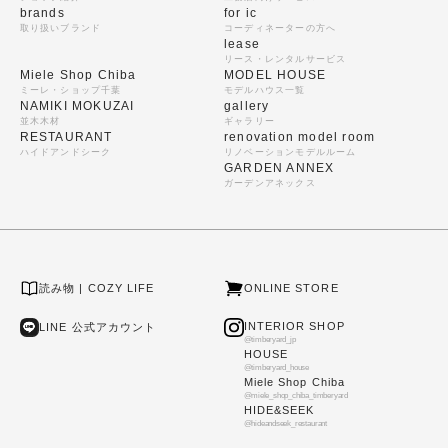
brands
for ic
取り扱いブランド
コーディネーターの方へ
lease
リース・レンタルサービス
Miele Shop Chiba
MODEL HOUSE
ミーレ・ショップ千葉
モデルハウス一覧
NAMIKI MOKUZAI
gallery
並木木材
ギャラリー
RESTAURANT
renovation model room
ハイドアンドシーク
リノベーションモデルルーム
GARDEN ANNEX
ガーデンアネックス
読み物 | COZY LIFE
ONLINE STORE
INTERIOR SHOP
LINE 公式アカウント
@timberyard_jp
HOUSE
@timberyard_house
Miele Shop Chiba
@miele_shop_chiba_timberyard
HIDE&SEEK
@hideandseek_restaurant