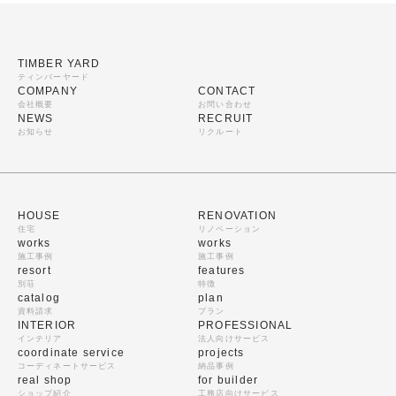
TIMBER YARD
ティンバーヤード
COMPANY
CONTACT
会社概要
お問い合わせ
NEWS
RECRUIT
お知らせ
リクルート
HOUSE
RENOVATION
住宅
リノベーション
works
works
施工事例
施工事例
resort
features
別荘
特徴
catalog
plan
資料請求
プラン
INTERIOR
PROFESSIONAL
インテリア
法人向けサービス
coordinate service
projects
コーディネートサービス
納品事例
real shop
for builder
ショップ紹介
工務店向けサービス