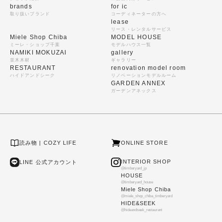
brands
for ic
取り扱いブランド
コーディネーターの方へ
lease
リース・レンタルサービス
Miele Shop Chiba
MODEL HOUSE
ミーレ・ショップ千葉
モデルハウス一覧
NAMIKI MOKUZAI
gallery
並木木材
ギャラリー
RESTAURANT
renovation model room
ハイドアンドシーク
リノベーションモデルルーム
GARDEN ANNEX
ガーデンアネックス
読み物 | COZY LIFE
ONLINE STORE
INTERIOR SHOP
LINE 公式アカウント
@timberyard_jp
HOUSE
@timberyard_house
Miele Shop Chiba
@miele_shop_chiba_timberyard
HIDE&SEEK
@hideandseek_restaurant