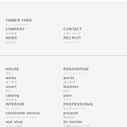
TIMBER YARD
ティンバーヤード
COMPANY
CONTACT
会社概要
お問い合わせ
NEWS
RECRUIT
お知らせ
リクルート
HOUSE
RENOVATION
住宅
リノベーション
works
works
施工事例
施工事例
resort
features
別荘
特徴
catalog
plan
資料請求
プラン
INTERIOR
PROFESSIONAL
インテリア
法人向けサービス
coordinate service
projects
コーディネートサービス
納品事例
real shop
for builder
ショップ紹介
工務店向けサービス