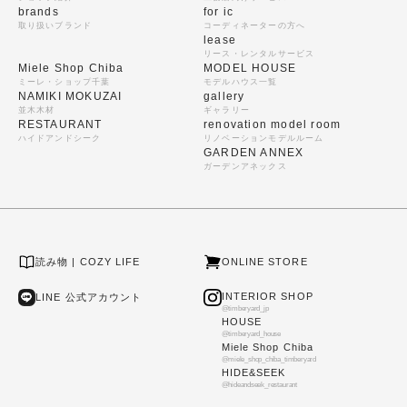
brands
for ic
取り扱いブランド
コーディネーターの方へ
lease
リース・レンタルサービス
Miele Shop Chiba
MODEL HOUSE
ミーレ・ショップ千葉
モデルハウス一覧
NAMIKI MOKUZAI
gallery
並木木材
ギャラリー
RESTAURANT
renovation model room
ハイドアンドシーク
リノベーションモデルルーム
GARDEN ANNEX
ガーデンアネックス
読み物 | COZY LIFE
ONLINE STORE
INTERIOR SHOP
LINE 公式アカウント
@timberyard_jp
HOUSE
@timberyard_house
Miele Shop Chiba
@miele_shop_chiba_timberyard
HIDE&SEEK
@hideandseek_restaurant