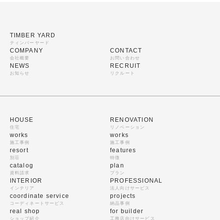
TIMBER YARD
ティンバーヤード
COMPANY
CONTACT
会社概要
お問い合わせ
NEWS
RECRUIT
お知らせ
リクルート
HOUSE
RENOVATION
住宅
リノベーション
works
works
施工事例
施工事例
resort
features
別荘
特徴
catalog
plan
資料請求
プラン
INTERIOR
PROFESSIONAL
インテリア
法人向けサービス
coordinate service
projects
コーディネートサービス
納品事例
real shop
for builder
ショップ紹介
工務店向けサービス