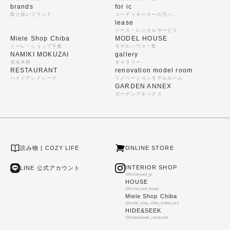
brands
for ic
取り扱いブランド
コーディネーターの方へ
lease
リース・レンタルサービス
Miele Shop Chiba
MODEL HOUSE
ミーレ・ショップ千葉
モデルハウス一覧
NAMIKI MOKUZAI
gallery
並木木材
ギャラリー
RESTAURANT
renovation model room
ハイドアンドシーク
リノベーションモデルルーム
GARDEN ANNEX
ガーデンアネックス
読み物 | COZY LIFE
ONLINE STORE
INTERIOR SHOP
LINE 公式アカウント
@timberyard_jp
HOUSE
@timberyard_house
Miele Shop Chiba
@miele_shop_chiba_timberyard
HIDE&SEEK
@hideandseek_restaurant