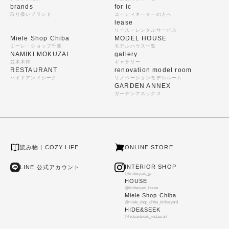
brands
for ic
取り扱いブランド
コーディネーターの方へ
lease
リース・レンタルサービス
Miele Shop Chiba
MODEL HOUSE
ミーレ・ショップ千葉
モデルハウス一覧
NAMIKI MOKUZAI
gallery
並木木材
ギャラリー
RESTAURANT
renovation model room
ハイドアンドシーク
リノベーションモデルルーム
GARDEN ANNEX
ガーデンアネックス
読み物 | COZY LIFE
ONLINE STORE
INTERIOR SHOP
LINE 公式アカウント
@timberyard_jp
HOUSE
@timberyard_house
Miele Shop Chiba
@miele_shop_chiba_timberyard
HIDE&SEEK
@hideandseek_restaurant