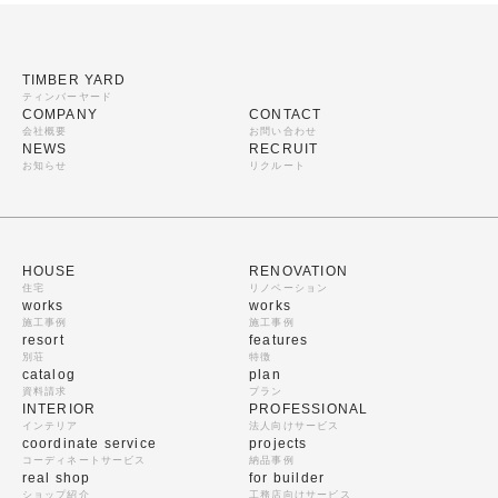
TIMBER YARD
ティンバーヤード
COMPANY
CONTACT
会社概要
お問い合わせ
NEWS
RECRUIT
お知らせ
リクルート
HOUSE
RENOVATION
住宅
リノベーション
works
works
施工事例
施工事例
resort
features
別荘
特徴
catalog
plan
資料請求
プラン
INTERIOR
PROFESSIONAL
インテリア
法人向けサービス
coordinate service
projects
コーディネートサービス
納品事例
real shop
for builder
ショップ紹介
工務店向けサービス