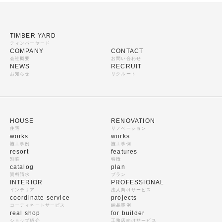
TIMBER YARD
ティンバーヤード
COMPANY
CONTACT
会社概要
お問い合わせ
NEWS
RECRUIT
お知らせ
リクルート
HOUSE
RENOVATION
住宅
リノベーション
works
works
施工事例
施工事例
resort
features
別荘
特徴
catalog
plan
資料請求
プラン
INTERIOR
PROFESSIONAL
インテリア
法人向けサービス
coordinate service
projects
コーディネートサービス
納品事例
real shop
for builder
ショップ紹介
工務店向けサービス