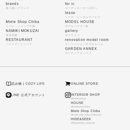
brands
for ic
取り扱いブランド
コーディネーターの方へ
lease
リース・レンタルサービス
Miele Shop Chiba
MODEL HOUSE
ミーレ・ショップ千葉
モデルハウス一覧
NAMIKI MOKUZAI
gallery
並木木材
ギャラリー
RESTAURANT
renovation model room
ハイドアンドシーク
リノベーションモデルルーム
GARDEN ANNEX
ガーデンアネックス
読み物 | COZY LIFE
ONLINE STORE
INTERIOR SHOP
LINE 公式アカウント
@timberyard_jp
HOUSE
@timberyard_house
Miele Shop Chiba
@miele_shop_chiba_timberyard
HIDE&SEEK
@hideandseek_restaurant