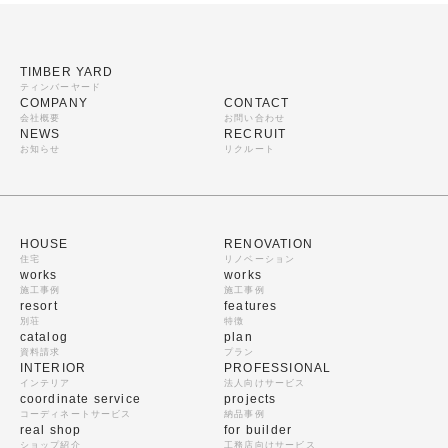
TIMBER YARD
ティンバーヤード
COMPANY
CONTACT
会社概要
お問い合わせ
NEWS
RECRUIT
お知らせ
リクルート
HOUSE
RENOVATION
住宅
リノベーション
works
works
施工事例
施工事例
resort
features
別荘
特徴
catalog
plan
資料請求
プラン
INTERIOR
PROFESSIONAL
インテリア
法人向けサービス
coordinate service
projects
コーディネートサービス
納品事例
real shop
for builder
ショップ紹介
工務店向けサービス