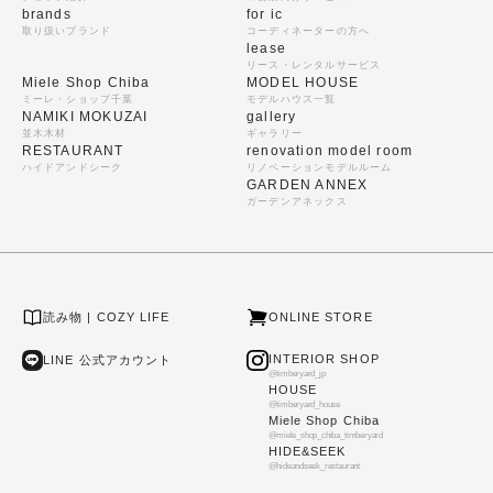
brands
for ic
取り扱いブランド
コーディネーターの方へ
lease
リース・レンタルサービス
Miele Shop Chiba
MODEL HOUSE
ミーレ・ショップ千葉
モデルハウス一覧
NAMIKI MOKUZAI
gallery
並木木材
ギャラリー
RESTAURANT
renovation model room
ハイドアンドシーク
リノベーションモデルルーム
GARDEN ANNEX
ガーデンアネックス
読み物 | COZY LIFE
ONLINE STORE
INTERIOR SHOP
LINE 公式アカウント
@timberyard_jp
HOUSE
@timberyard_house
Miele Shop Chiba
@miele_shop_chiba_timberyard
HIDE&SEEK
@hideandseek_restaurant