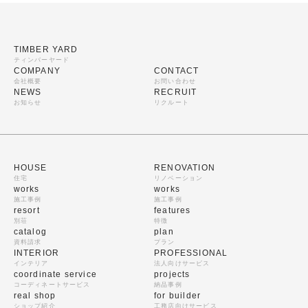
TIMBER YARD
ティンバーヤード
COMPANY
CONTACT
会社概要
お問い合わせ
NEWS
RECRUIT
お知らせ
リクルート
HOUSE
RENOVATION
住宅
リノベーション
works
works
施工事例
施工事例
resort
features
別荘
特徴
catalog
plan
資料請求
プラン
INTERIOR
PROFESSIONAL
インテリア
法人向けサービス
coordinate service
projects
コーディネートサービス
納品事例
real shop
for builder
ショップ紹介
工務店向けサービス