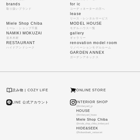
brands
for ic
取り扱いブランド
コーディネーターの方へ
lease
リース・レンタルサービス
Miele Shop Chiba
MODEL HOUSE
ミーレ・ショップ千葉
モデルハウス一覧
NAMIKI MOKUZAI
gallery
並木木材
ギャラリー
RESTAURANT
renovation model room
ハイドアンドシーク
リノベーションモデルルーム
GARDEN ANNEX
ガーデンアネックス
読み物 | COZY LIFE
ONLINE STORE
INTERIOR SHOP
LINE 公式アカウント
@timberyard_jp
HOUSE
@timberyard_house
Miele Shop Chiba
@miele_shop_chiba_timberyard
HIDE&SEEK
@hideandseek_restaurant