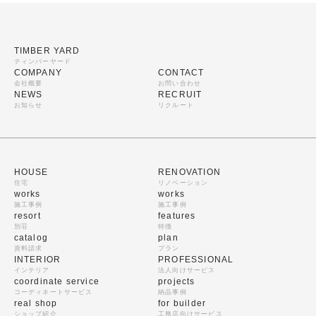
TIMBER YARD
ティンバーヤード
COMPANY
CONTACT
会社概要
お問い合わせ
NEWS
RECRUIT
お知らせ
リクルート
HOUSE
RENOVATION
住宅
リノベーション
works
works
施工事例
施工事例
resort
features
別荘
特徴
catalog
plan
資料請求
プラン
INTERIOR
PROFESSIONAL
インテリア
法人向けサービス
coordinate service
projects
コーディネートサービス
納品事例
real shop
for builder
ショップ紹介
工務店向けサービス