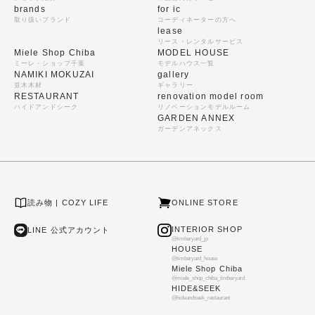
brands
for ic
取り扱いブランド
コーディネーターの方へ
lease
リース・レンタルサービス
Miele Shop Chiba
MODEL HOUSE
ミーレ・ショップ千葉
モデルハウス一覧
NAMIKI MOKUZAI
gallery
並木木材
ギャラリー
RESTAURANT
renovation model room
ハイドアンドシーク
リノベーションモデルルーム
GARDEN ANNEX
ガーデンアネックス
読み物 | COZY LIFE
ONLINE STORE
INTERIOR SHOP
LINE 公式アカウント
@timberyard_jp
HOUSE
@timberyard_house
Miele Shop Chiba
@miele_shop_chiba_timberyard
HIDE&SEEK
@hideandseek_restaurant