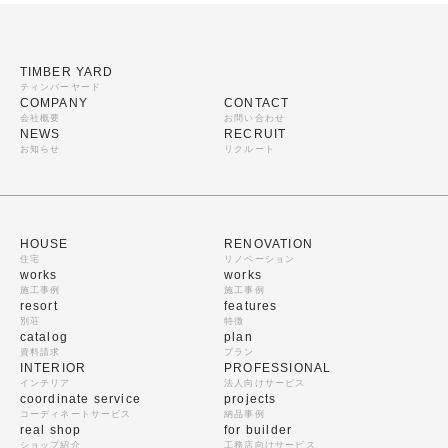
TIMBER YARD
ティンバーヤード
COMPANY
CONTACT
会社概要
お問い合わせ
NEWS
RECRUIT
お知らせ
リクルート
HOUSE
RENOVATION
住宅
リノベーション
works
works
施工事例
施工事例
resort
features
別荘
特徴
catalog
plan
資料請求
プラン
INTERIOR
PROFESSIONAL
インテリア
法人向けサービス
coordinate service
projects
コーディネートサービス
納品事例
real shop
for builder
ショップ紹介
工務店向けサービス