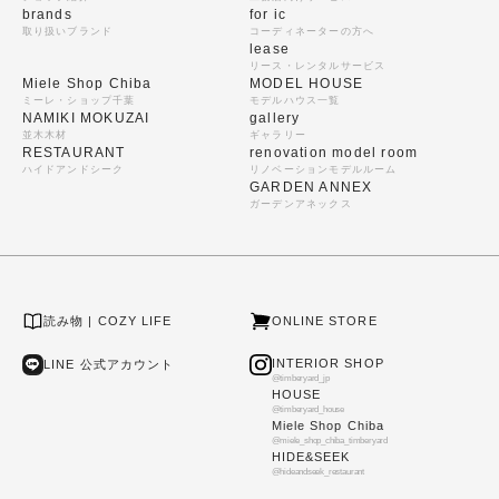
brands
for ic
取り扱いブランド
コーディネーターの方へ
lease
リース・レンタルサービス
Miele Shop Chiba
MODEL HOUSE
ミーレ・ショップ千葉
モデルハウス一覧
NAMIKI MOKUZAI
gallery
並木木材
ギャラリー
RESTAURANT
renovation model room
ハイドアンドシーク
リノベーションモデルルーム
GARDEN ANNEX
ガーデンアネックス
読み物 | COZY LIFE
ONLINE STORE
INTERIOR SHOP
LINE 公式アカウント
@timberyard_jp
HOUSE
@timberyard_house
Miele Shop Chiba
@miele_shop_chiba_timberyard
HIDE&SEEK
@hideandseek_restaurant