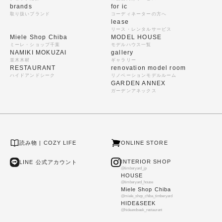
brands
for ic
取り扱いブランド
コーディネーターの方へ
lease
リース・レンタルサービス
Miele Shop Chiba
MODEL HOUSE
ミーレ・ショップ千葉
モデルハウス一覧
NAMIKI MOKUZAI
gallery
並木木材
ギャラリー
RESTAURANT
renovation model room
ハイドアンドシーク
リノベーションモデルルーム
GARDEN ANNEX
ガーデンアネックス
読み物 | COZY LIFE
ONLINE STORE
INTERIOR SHOP
LINE 公式アカウント
@timberyard_jp
HOUSE
@timberyard_house
Miele Shop Chiba
@miele_shop_chiba_timberyard
HIDE&SEEK
@hideandseek_restaurant