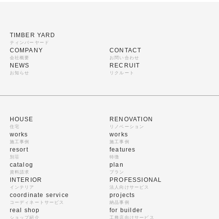
TIMBER YARD
ティンバーヤード
COMPANY
CONTACT
会社概要
お問い合わせ
NEWS
RECRUIT
お知らせ
リクルート
HOUSE
RENOVATION
住宅
リノベーション
works
works
施工事例
施工事例
resort
features
別荘
特徴
catalog
plan
資料請求
プラン
INTERIOR
PROFESSIONAL
インテリア
法人向けサービス
coordinate service
projects
コーディネートサービス
納品事例
real shop
for builder
ショップ紹介
工務店向けサービス