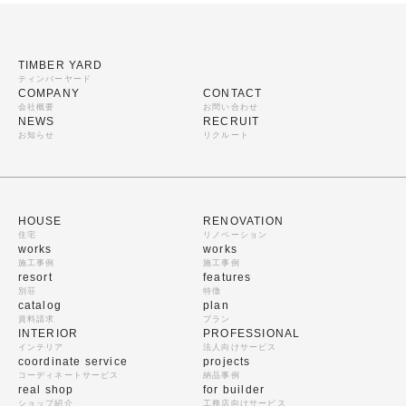
TIMBER YARD
ティンバーヤード
COMPANY
CONTACT
会社概要
お問い合わせ
NEWS
RECRUIT
お知らせ
リクルート
HOUSE
RENOVATION
住宅
リノベーション
works
works
施工事例
施工事例
resort
features
別荘
特徴
catalog
plan
資料請求
プラン
INTERIOR
PROFESSIONAL
インテリア
法人向けサービス
coordinate service
projects
コーディネートサービス
納品事例
real shop
for builder
ショップ紹介
工務店向けサービス