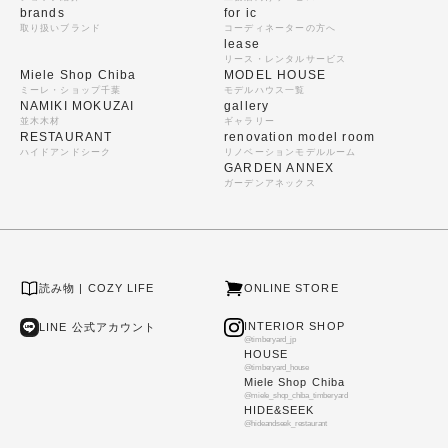
brands
for ic
取り扱いブランド
コーディネーターの方へ
lease
リース・レンタルサービス
Miele Shop Chiba
MODEL HOUSE
ミーレ・ショップ千葉
モデルハウス一覧
NAMIKI MOKUZAI
gallery
並木木材
ギャラリー
RESTAURANT
renovation model room
ハイドアンドシーク
リノベーションモデルルーム
GARDEN ANNEX
ガーデンアネックス
読み物 | COZY LIFE
ONLINE STORE
INTERIOR SHOP
LINE 公式アカウント
@timberyard_jp
HOUSE
@timberyard_house
Miele Shop Chiba
@miele_shop_chiba_timberyard
HIDE&SEEK
@hideandseek_restaurant