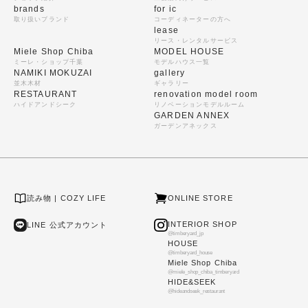
brands
for ic
取り扱いブランド
コーディネーターの方へ
lease
リース・レンタルサービス
Miele Shop Chiba
MODEL HOUSE
ミーレ・ショップ千葉
モデルハウス一覧
NAMIKI MOKUZAI
gallery
並木木材
ギャラリー
RESTAURANT
renovation model room
ハイドアンドシーク
リノベーションモデルルーム
GARDEN ANNEX
ガーデンアネックス
読み物 | COZY LIFE
ONLINE STORE
INTERIOR SHOP
LINE 公式アカウント
@timberyard_jp
HOUSE
@timberyard_house
Miele Shop Chiba
@miele_shop_chiba_timberyard
HIDE&SEEK
@hideandseek_restaurant