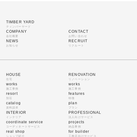
TIMBER YARD
ティンバーヤード
COMPANY
CONTACT
会社概要
お問い合わせ
NEWS
RECRUIT
お知らせ
リクルート
HOUSE
RENOVATION
住宅
リノベーション
works
works
施工事例
施工事例
resort
features
別荘
特徴
catalog
plan
資料請求
プラン
INTERIOR
PROFESSIONAL
インテリア
法人向けサービス
coordinate service
projects
コーディネートサービス
納品事例
real shop
for builder
ショップ紹介
工務店向けサービス