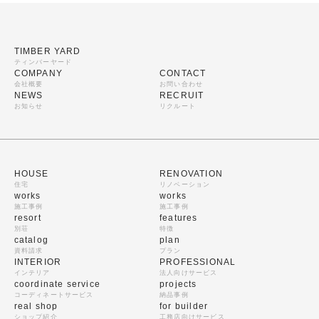
TIMBER YARD
ティンバーヤード
COMPANY
CONTACT
会社概要
お問い合わせ
NEWS
RECRUIT
お知らせ
リクルート
HOUSE
RENOVATION
住宅
リノベーション
works
works
施工事例
施工事例
resort
features
別荘
特徴
catalog
plan
資料請求
プラン
INTERIOR
PROFESSIONAL
インテリア
法人向けサービス
coordinate service
projects
コーディネートサービス
納品事例
real shop
for builder
ショップ紹介
工務店向けサービス