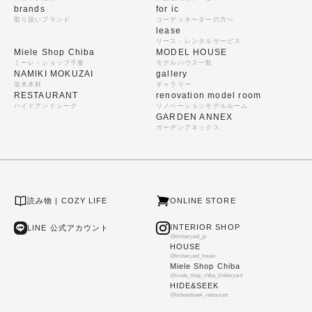
brands
for ic
取り扱いブランド
コーディネーターの方へ
lease
リース・レンタルサービス
Miele Shop Chiba
MODEL HOUSE
ミーレ・ショップ千葉
モデルハウス一覧
NAMIKI MOKUZAI
gallery
並木木材
ギャラリー
RESTAURANT
renovation model room
ハイドアンドシーク
リノベーションモデルルーム
GARDEN ANNEX
ガーデンアネックス
読み物 | COZY LIFE
ONLINE STORE
INTERIOR SHOP
LINE 公式アカウント
@timberyard_jp
HOUSE
@timberyard_house
Miele Shop Chiba
@miele_shop_chiba_timberyard
HIDE&SEEK
@hideandseek_restaurant