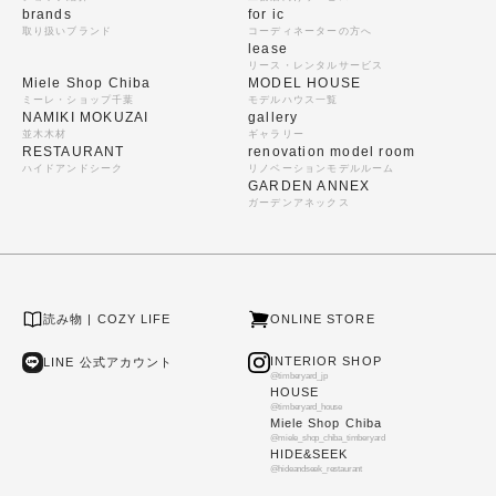
brands
for ic
取り扱いブランド
コーディネーターの方へ
lease
リース・レンタルサービス
Miele Shop Chiba
MODEL HOUSE
ミーレ・ショップ千葉
モデルハウス一覧
NAMIKI MOKUZAI
gallery
並木木材
ギャラリー
RESTAURANT
renovation model room
ハイドアンドシーク
リノベーションモデルルーム
GARDEN ANNEX
ガーデンアネックス
読み物 | COZY LIFE
ONLINE STORE
INTERIOR SHOP
LINE 公式アカウント
@timberyard_jp
HOUSE
@timberyard_house
Miele Shop Chiba
@miele_shop_chiba_timberyard
HIDE&SEEK
@hideandseek_restaurant