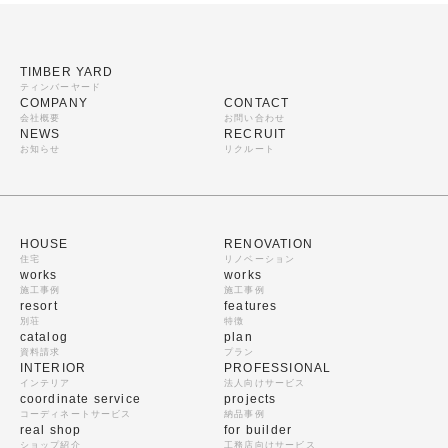
TIMBER YARD
ティンバーヤード
COMPANY
CONTACT
会社概要
お問い合わせ
NEWS
RECRUIT
お知らせ
リクルート
HOUSE
RENOVATION
住宅
リノベーション
works
works
施工事例
施工事例
resort
features
別荘
特徴
catalog
plan
資料請求
プラン
INTERIOR
PROFESSIONAL
インテリア
法人向けサービス
coordinate service
projects
コーディネートサービス
納品事例
real shop
for builder
ショップ紹介
工務店向けサービス