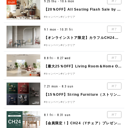
9.25 thu - 10.6 mon
終了
【20％OFF】All Seating Flash Sale by Herman Miller（ハーマンミラー）
#キャンペーン
#インテリア
9.1 mon - 10.31 fri
終了
【オンラインストア限定】カラフルCH24（Yチェア）キャンペーン
#キャンペーン
#インテリア
8.8 fri - 8.27 wed
終了
【最大25％OFF】Living Room＆Home Office Sale
#キャンペーン
#インテリア
7.21 mon - 8.3 sun
終了
【15％OFF】String Furniture（ストリング ファニチャー）Online Campaign 2025
#キャンペーン
#インテリア
8.1 fri - 8.31 sun
終了
【会員限定！】CH24（Yチェア）プレゼントキャンペーン