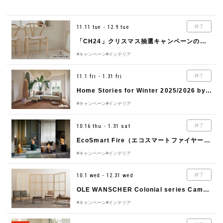
11.11 tue - 12.9 tue
終了
「CH24」クリスマス抽選キャンペーンのご案内 by CARL HANSEN & SØN（カール・ハンセン＆サン）
#キャンペーン
#インテリア
11.1 fri - 1.31 fri
終了
Home Stories for Winter 2025/2026 by Vitra（ヴィトラ）
#キャンペーン
#インテリア
10.16 thu - 1.31 sat
終了
EcoSmart Fire（エコスマートファイヤー）Winter Campaign 2025 – 2026
#キャンペーン
#インテリア
10.1 wed - 12.31 wed
終了
OLE WANSCHER Colonial series Campaign by CARL HANSEN＆SØN（カール・ハンセン＆サン）
#キャンペーン
#インテリア