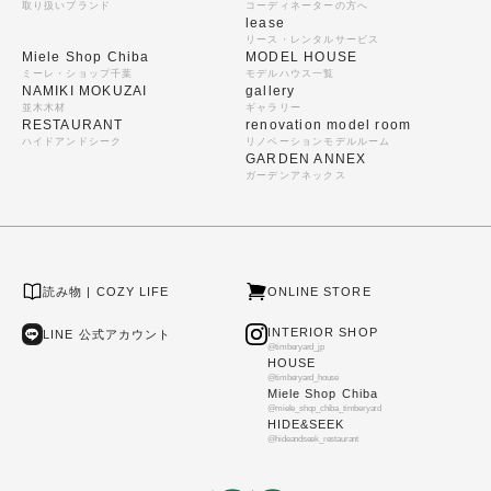
取り扱いブランド
コーディネーターの方へ
lease
リース・レンタルサービス
Miele Shop Chiba
MODEL HOUSE
ミーレ・ショップ千葉
モデルハウス一覧
NAMIKI MOKUZAI
gallery
並木木材
ギャラリー
RESTAURANT
renovation model room
ハイドアンドシーク
リノベーションモデルルーム
GARDEN ANNEX
ガーデンアネックス
読み物 | COZY LIFE
ONLINE STORE
INTERIOR SHOP
LINE 公式アカウント
@timberyard_jp
HOUSE
@timberyard_house
Miele Shop Chiba
@miele_shop_chiba_timberyard
HIDE&SEEK
@hideandseek_restaurant