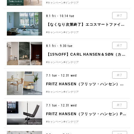
#キャンペーン
#インテリア
8.1 fri - 10.14 tue
終了
【なくなり次第終了】エコスマートファイヤー特別キャンペーン（最大15％OFF+特典付き）
#キャンペーン
#インテリア
8.1 fri - 9.30 tue
終了
【15%OFF】CARL HANSEN＆SØN（カール・ハンセン＆サン）「Modern Tradition 2025」
#キャンペーン
#インテリア
7.1 tue - 12.31 wed
終了
FRITZ HANSEN（フリッツ・ハンセン）リトルフレンドキャンペーン
#キャンペーン
#インテリア
7.1 tue - 12.31 wed
終了
FRITZ HANSEN（フリッツ・ハンセン）PK22オーラレザーキャンペーン
#キャンペーン
#インテリア