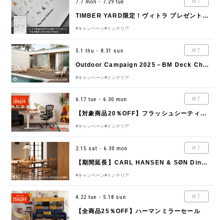
7.7 mon - 7.29 tue
終了
TIMBER YARD限定！ヴィトラ プレゼントキャンペーン
#キャンペーン
#インテリア
5.1 thu - 8.31 sun
終了
Outdoor Campaign 2025－BM Deck Chair Set－
#キャンペーン
#インテリア
6.17 tue - 6.30 mon
終了
【対象商品20％OFF】フラッシュシーティングセール
#キャンペーン
#インテリア
2.15 sat - 6.30 mon
終了
【期間延長】CARL HANSEN & SØN Dining Set Campaign 2025
#キャンペーン
#インテリア
4.22 tue - 5.18 sun
終了
【全商品25％OFF】ハーマンミラーセール