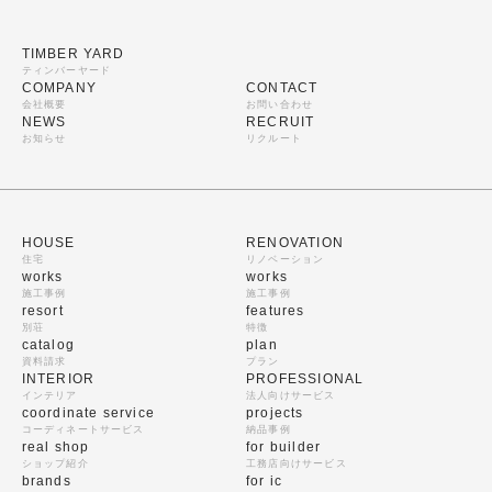
TIMBER YARD
ティンバーヤード
COMPANY
CONTACT
会社概要
お問い合わせ
NEWS
RECRUIT
お知らせ
リクルート
HOUSE
RENOVATION
住宅
リノベーション
works
works
施工事例
施工事例
resort
features
別荘
特徴
catalog
plan
資料請求
プラン
INTERIOR
PROFESSIONAL
インテリア
法人向けサービス
coordinate service
projects
コーディネートサービス
納品事例
real shop
for builder
ショップ紹介
工務店向けサービス
brands
for ic