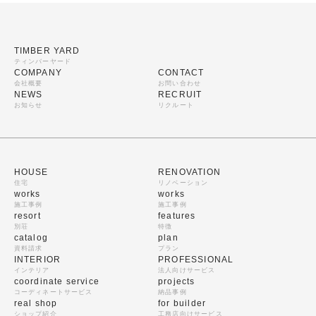
TIMBER YARD
ティンバーヤード
COMPANY
CONTACT
会社概要
お問い合わせ
NEWS
RECRUIT
お知らせ
リクルート
HOUSE
RENOVATION
住宅
リノベーション
works
works
施工事例
施工事例
resort
features
別荘
特徴
catalog
plan
資料請求
プラン
INTERIOR
PROFESSIONAL
インテリア
法人向けサービス
coordinate service
projects
コーディネートサービス
納品事例
real shop
for builder
ショップ紹介
工務店向けサービス