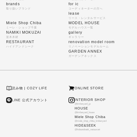
brands
for ic
取り扱いブランド
コーディネーターの方へ
lease
リース・レンタルサービス
Miele Shop Chiba
MODEL HOUSE
ミーレ・ショップ千葉
モデルハウス一覧
NAMIKI MOKUZAI
gallery
並木木材
ギャラリー
RESTAURANT
renovation model room
ハイドアンドシーク
リノベーションモデルルーム
GARDEN ANNEX
ガーデンアネックス
読み物 | COZY LIFE
ONLINE STORE
INTERIOR SHOP
LINE 公式アカウント
@timberyard_jp
HOUSE
@timberyard_house
Miele Shop Chiba
@miele_shop_chiba_timberyard
HIDE&SEEK
@hideandseek_restaurant