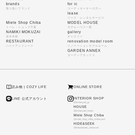
brands
for ic
取り扱いブランド
コーディネーターの方へ
lease
リース・レンタルサービス
Miele Shop Chiba
MODEL HOUSE
ミーレ・ショップ千葉
モデルハウス一覧
NAMIKI MOKUZAI
gallery
並木木材
ギャラリー
RESTAURANT
renovation model room
ハイドアンドシーク
リノベーションモデルルーム
GARDEN ANNEX
ガーデンアネックス
読み物 | COZY LIFE
ONLINE STORE
INTERIOR SHOP
LINE 公式アカウント
@timberyard_jp
HOUSE
@timberyard_house
Miele Shop Chiba
@miele_shop_chiba_timberyard
HIDE&SEEK
@hideandseek_restaurant