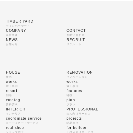
TIMBER YARD
ティンバーヤード
COMPANY
CONTACT
会社概要
お問い合わせ
NEWS
RECRUIT
お知らせ
リクルート
HOUSE
RENOVATION
住宅
リノベーション
works
works
施工事例
施工事例
resort
features
別荘
特徴
catalog
plan
資料請求
プラン
INTERIOR
PROFESSIONAL
インテリア
法人向けサービス
coordinate service
projects
コーディネートサービス
納品事例
real shop
for builder
ショップ紹介
工務店向けサービス