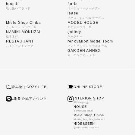
brands
for ic
取り扱いブランド
コーディネーターの方へ
lease
リース・レンタルサービス
Miele Shop Chiba
MODEL HOUSE
ミーレ・ショップ千葉
モデルハウス一覧
NAMIKI MOKUZAI
gallery
並木木材
ギャラリー
RESTAURANT
renovation model room
ハイドアンドシーク
リノベーションモデルルーム
GARDEN ANNEX
ガーデンアネックス
読み物 | COZY LIFE
ONLINE STORE
INTERIOR SHOP
LINE 公式アカウント
@timberyard_jp
HOUSE
@timberyard_house
Miele Shop Chiba
@miele_shop_chiba_timberyard
HIDE&SEEK
@hideandseek_restaurant