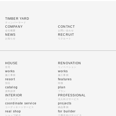
TIMBER YARD
ティンバーヤード
COMPANY
CONTACT
会社概要
お問い合わせ
NEWS
RECRUIT
お知らせ
リクルート
HOUSE
RENOVATION
住宅
リノベーション
works
works
施工事例
施工事例
resort
features
別荘
特徴
catalog
plan
資料請求
プラン
INTERIOR
PROFESSIONAL
インテリア
法人向けサービス
coordinate service
projects
コーディネートサービス
納品事例
real shop
for builder
ショップ紹介
工務店向けサービス