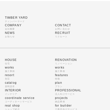
TIMBER YARD
ティンバーヤード
COMPANY
CONTACT
会社概要
お問い合わせ
NEWS
RECRUIT
お知らせ
リクルート
HOUSE
RENOVATION
住宅
リノベーション
works
works
施工事例
施工事例
resort
features
別荘
特徴
catalog
plan
資料請求
プラン
INTERIOR
PROFESSIONAL
インテリア
法人向けサービス
coordinate service
projects
コーディネートサービス
納品事例
real shop
for builder
ショップ紹介
工務店向けサービス