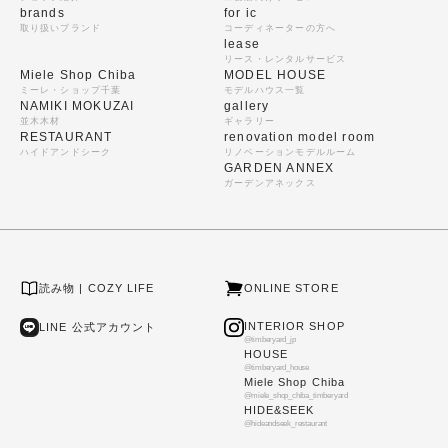
brands
for ic
取り扱いブランド
コーディネーターの方へ
lease
リース・レンタルサービス
Miele Shop Chiba
MODEL HOUSE
ミーレ・ショップ千葉
モデルハウス一覧
NAMIKI MOKUZAI
gallery
並木木材
ギャラリー
RESTAURANT
renovation model room
ハイドアンドシーク
リノベーションモデルルーム
GARDEN ANNEX
ガーデンアネックス
読み物 | COZY LIFE
ONLINE STORE
INTERIOR SHOP
LINE 公式アカウント
@timberyard_jp
HOUSE
@timberyard_house
Miele Shop Chiba
@miele_shop_chiba_timberyard
HIDE&SEEK
@hideandseek_restaurant