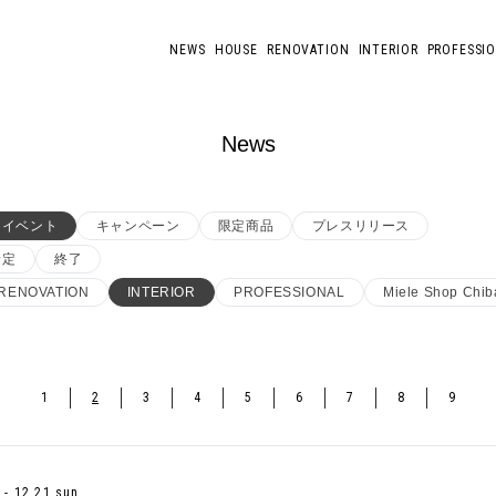
NEWS
HOUSE
RENOVATION
INTERIOR
PROFESSI
News
イベント
キャンペーン
限定商品
プレスリリース
予定
終了
RENOVATION
INTERIOR
PROFESSIONAL
Miele Shop Chib
1
2
3
4
5
6
7
8
9
t - 12.21 sun