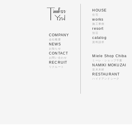
HOUSE
住宅
works
施工事例
resort
別荘
COMPANY
catalog
会社概要
資料請求
NEWS
お知らせ
CONTACT
Miele Shop Chiba
お問い合わせ
ミーレ・ショップ千葉
RECRUIT
NAMIKI MOKUZAI
リクルート
並木木材
RESTAURANT
ハイドアンドシーク