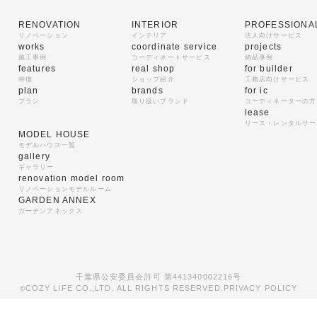
RENOVATION
INTERIOR
PROFESSIONA
リノベーション
インテリア
法人向けサービス
works
coordinate service
projects
施工事例
コーディネートサービス
納品事例
features
real shop
for builder
特徴
ショップ紹介
工務店向けサービス
plan
brands
for ic
プラン
取り扱いブランド
コーディネーターの方
lease
リース・レンタルサー
MODEL HOUSE
モデルハウス一覧
gallery
ギャラリー
renovation model room
リノベーションモデルルーム
GARDEN ANNEX
ガーデンアネックス
千葉県公安委員会許可 第441340002216号
COZY LIFE CO.,LTD. ALL RIGHTS RESERVED.
PRIVACY POLICY
©