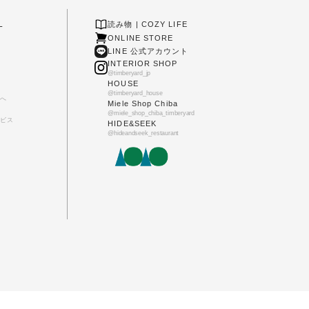
L
読み物 | COZY LIFE
ONLINE STORE
LINE 公式アカウント
INTERIOR SHOP
@timberyard_jp
HOUSE
@timberyard_house
へ
Miele Shop Chiba
@miele_shop_chiba_timberyard
ビス
HIDE&SEEK
@hideandseek_restaurant