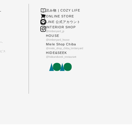
L
読み物 | COZY LIFE
ONLINE STORE
LINE 公式アカウント
INTERIOR SHOP
@timberyard_jp
HOUSE
@timberyard_house
へ
Miele Shop Chiba
@miele_shop_chiba_timberyard
ビス
HIDE&SEEK
@hideandseek_restaurant