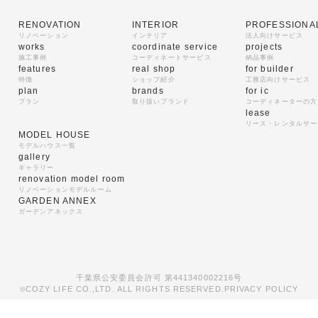
RENOVATION
INTERIOR
PROFESSIONA
リノベーション
インテリア
法人向けサービス
works
coordinate service
projects
施工事例
コーディネートサービス
納品事例
features
real shop
for builder
特徴
ショップ紹介
工務店向けサービス
plan
brands
for ic
プラン
取り扱いブランド
コーディネーターの方
lease
リース・レンタルサー
MODEL HOUSE
モデルハウス一覧
gallery
ギャラリー
renovation model room
リノベーションモデルルーム
GARDEN ANNEX
ガーデンアネックス
千葉県公安委員会許可 第441340002216号
COZY LIFE CO.,LTD. ALL RIGHTS RESERVED.
PRIVACY POLICY
©