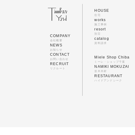
HOUSE
住宅
works
施工事例
resort
別荘
COMPANY
catalog
会社概要
資料請求
NEWS
お知らせ
CONTACT
Miele Shop Chiba
お問い合わせ
ミーレ・ショップ千葉
RECRUIT
NAMIKI MOKUZAI
リクルート
並木木材
RESTAURANT
ハイドアンドシーク