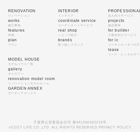
RENOVATION
INTERIOR
PROFESSIONA
リノベーション
インテリア
法人向けサービス
works
coordinate service
projects
施工事例
コーディネートサービス
納品事例
features
real shop
for builder
特徴
ショップ紹介
工務店向けサービス
plan
brands
for ic
プラン
取り扱いブランド
コーディネーターの方
lease
リース・レンタルサー
MODEL HOUSE
モデルハウス一覧
gallery
ギャラリー
renovation model room
リノベーションモデルルーム
GARDEN ANNEX
ガーデンアネックス
千葉県公安委員会許可 第441340002216号
COZY LIFE CO.,LTD. ALL RIGHTS RESERVED.
PRIVACY POLICY
©