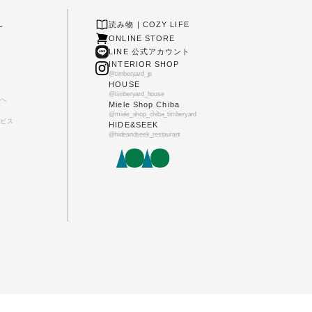
L
読み物 | COZY LIFE
ONLINE STORE
LINE 公式アカウント
INTERIOR SHOP
@timberyard_jp
HOUSE
@timberyard_house
へ
Miele Shop Chiba
@miele_shop_chiba_timberyard
ビス
HIDE&SEEK
@hideandseek_restaurant