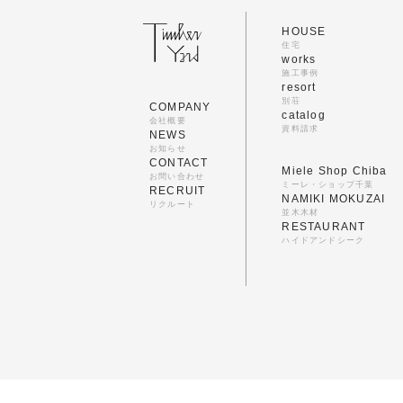
HOUSE
住宅
works
施工事例
resort
別荘
COMPANY
catalog
会社概要
資料請求
NEWS
お知らせ
CONTACT
Miele Shop Chiba
お問い合わせ
ミーレ・ショップ千葉
RECRUIT
NAMIKI MOKUZAI
リクルート
並木木材
RESTAURANT
ハイドアンドシーク