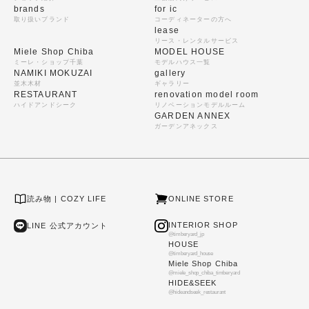
brands
for ic
取り扱いブランド
コーディネーターの方へ
lease
リース・レンタルサービス
Miele Shop Chiba
MODEL HOUSE
ミーレ・ショップ千葉
モデルハウス一覧
NAMIKI MOKUZAI
gallery
並木木材
ギャラリー
RESTAURANT
renovation model room
ハイドアンドシーク
リノベーションモデルルーム
GARDEN ANNEX
ガーデンアネックス
読み物 | COZY LIFE
ONLINE STORE
INTERIOR SHOP
LINE 公式アカウント
@timberyard_jp
HOUSE
@timberyard_house
Miele Shop Chiba
@miele_shop_chiba_timberyard
HIDE&SEEK
@hideandseek_restaurant