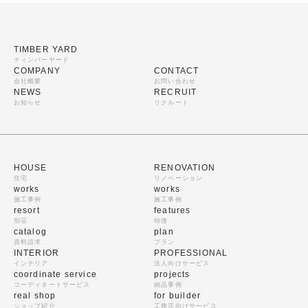
TIMBER YARD
ティンバーヤード
COMPANY
CONTACT
会社概要
お問い合わせ
NEWS
RECRUIT
お知らせ
リクルート
HOUSE
RENOVATION
住宅
リノベーション
works
works
施工事例
施工事例
resort
features
別荘
特徴
catalog
plan
資料請求
プラン
INTERIOR
PROFESSIONAL
インテリア
法人向けサービス
coordinate service
projects
コーディネートサービス
納品事例
real shop
for builder
ショップ紹介
工務店向けサービス