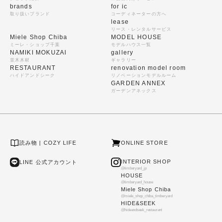
brands
for ic
取り扱いブランド
コーディネーターの方へ
lease
リース・レンタルサービス
Miele Shop Chiba
MODEL HOUSE
ミーレ・ショップ千葉
モデルハウス一覧
NAMIKI MOKUZAI
gallery
並木木材
ギャラリー
RESTAURANT
renovation model room
ハイドアンドシーク
リノベーションモデルルーム
GARDEN ANNEX
ガーデンアネックス
読み物 | COZY LIFE
ONLINE STORE
INTERIOR SHOP
LINE 公式アカウント
@timberyard_jp
HOUSE
@timberyard_house
Miele Shop Chiba
@miele_shop_chiba_timberyard
HIDE&SEEK
@hideandseek_restaurant