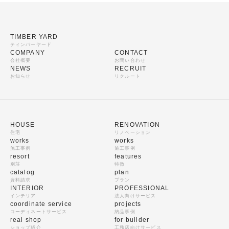
TIMBER YARD
ティンバーヤード
COMPANY
CONTACT
会社概要
お問い合わせ
NEWS
RECRUIT
お知らせ
リクルート
HOUSE
RENOVATION
住宅
リノベーション
works
works
施工事例
施工事例
resort
features
別荘
特徴
catalog
plan
資料請求
プラン
INTERIOR
PROFESSIONAL
インテリア
法人向けサービス
coordinate service
projects
コーディネートサービス
納品事例
real shop
for builder
ショップ紹介
工務店向けサービス