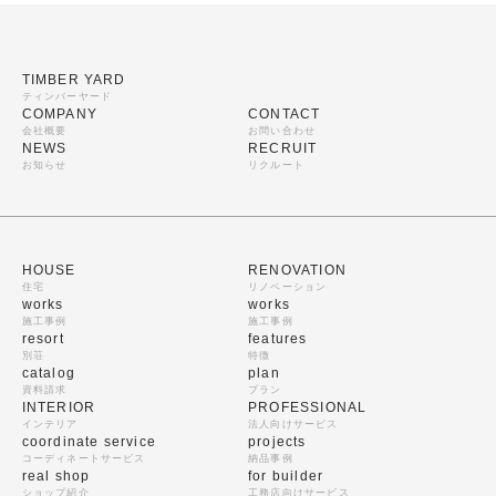
TIMBER YARD
ティンバーヤード
COMPANY
CONTACT
会社概要
お問い合わせ
NEWS
RECRUIT
お知らせ
リクルート
HOUSE
RENOVATION
住宅
リノベーション
works
works
施工事例
施工事例
resort
features
別荘
特徴
catalog
plan
資料請求
プラン
INTERIOR
PROFESSIONAL
インテリア
法人向けサービス
coordinate service
projects
コーディネートサービス
納品事例
real shop
for builder
ショップ紹介
工務店向けサービス