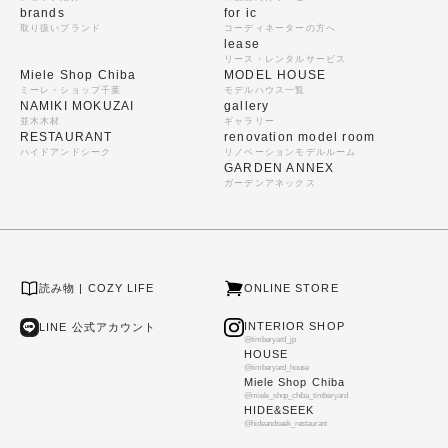
brands
for ic
取り扱いブランド
コーディネーターの方へ
lease
リース・レンタルサービス
Miele Shop Chiba
MODEL HOUSE
ミーレ・ショップ千葉
モデルハウス一覧
NAMIKI MOKUZAI
gallery
並木木材
ギャラリー
RESTAURANT
renovation model room
ハイドアンドシーク
リノベーションモデルルーム
GARDEN ANNEX
ガーデンアネックス
読み物 | COZY LIFE
ONLINE STORE
INTERIOR SHOP
LINE 公式アカウント
@timberyard_jp
HOUSE
@timberyard_house
Miele Shop Chiba
@miele_shop_chiba_timberyard
HIDE&SEEK
@hideandseek_restaurant