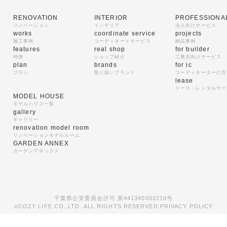
RENOVATION
INTERIOR
PROFESSIONA
リノベーション
インテリア
法人向けサービス
works
coordinate service
projects
施工事例
コーディネートサービス
納品事例
features
real shop
for builder
特徴
ショップ紹介
工務店向けサービス
plan
brands
for ic
プラン
取り扱いブランド
コーディネーターの方
lease
リース・レンタルサー
MODEL HOUSE
モデルハウス一覧
gallery
ギャラリー
renovation model room
リノベーションモデルルーム
GARDEN ANNEX
ガーデンアネックス
千葉県公安委員会許可 第441340002216号
COZY LIFE CO.,LTD. ALL RIGHTS RESERVED.
PRIVACY POLICY
©