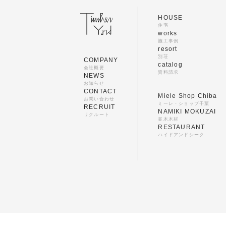
HOUSE
住宅
works
施工事例
resort
別荘
COMPANY
catalog
会社概要
資料請求
NEWS
お知らせ
CONTACT
Miele Shop Chiba
お問い合わせ
ミーレ・ショップ千葉
RECRUIT
NAMIKI MOKUZAI
リクルート
並木木材
RESTAURANT
ハイドアンドシーク