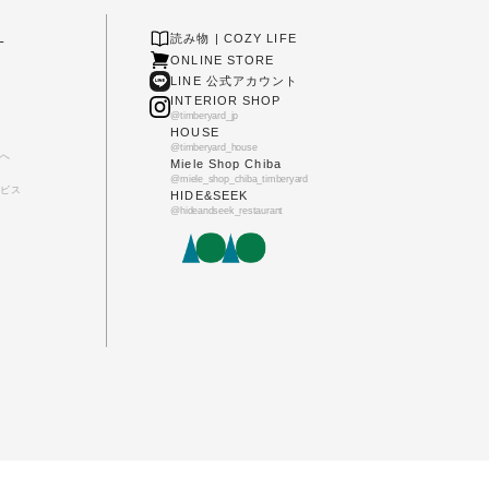
L
読み物 | COZY LIFE
ONLINE STORE
LINE 公式アカウント
INTERIOR SHOP
@timberyard_jp
HOUSE
@timberyard_house
へ
Miele Shop Chiba
@miele_shop_chiba_timberyard
ビス
HIDE&SEEK
@hideandseek_restaurant