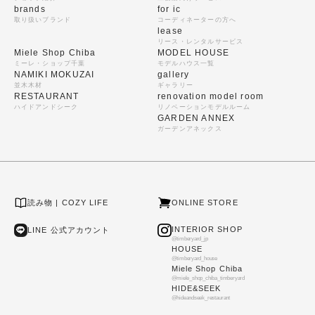
brands
for ic
取り扱いブランド
コーディネーターの方へ
lease
リース・レンタルサービス
Miele Shop Chiba
MODEL HOUSE
ミーレ・ショップ千葉
モデルハウス一覧
NAMIKI MOKUZAI
gallery
並木木材
ギャラリー
RESTAURANT
renovation model room
ハイドアンドシーク
リノベーションモデルルーム
GARDEN ANNEX
ガーデンアネックス
読み物 | COZY LIFE
ONLINE STORE
INTERIOR SHOP
LINE 公式アカウント
@timberyard_jp
HOUSE
@timberyard_house
Miele Shop Chiba
@miele_shop_chiba_timberyard
HIDE&SEEK
@hideandseek_restaurant