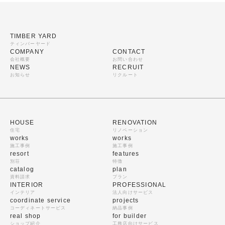
TIMBER YARD
ティンバーヤード
COMPANY
CONTACT
会社概要
お問い合わせ
NEWS
RECRUIT
お知らせ
リクルート
HOUSE
RENOVATION
住宅
リノベーション
works
works
施工事例
施工事例
resort
features
別荘
特徴
catalog
plan
資料請求
プラン
INTERIOR
PROFESSIONAL
インテリア
法人向けサービス
coordinate service
projects
コーディネートサービス
納品事例
real shop
for builder
ショップ紹介
工務店向けサービス