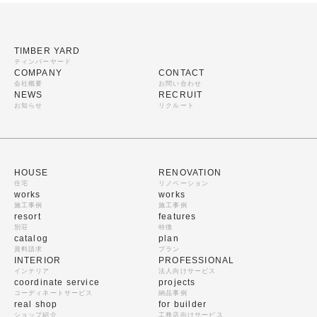
TIMBER YARD
ティンバーヤード
COMPANY
CONTACT
会社概要
お問い合わせ
NEWS
RECRUIT
お知らせ
リクルート
HOUSE
RENOVATION
住宅
リノベーション
works
works
施工事例
施工事例
resort
features
別荘
特徴
catalog
plan
資料請求
プラン
INTERIOR
PROFESSIONAL
インテリア
法人向けサービス
coordinate service
projects
コーディネートサービス
納品事例
real shop
for builder
ショップ紹介
工務店向けサービス