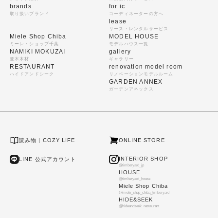
brands
for ic
取り扱いブランド
コーディネーターの方へ
lease
リース・レンタルサービス
Miele Shop Chiba
MODEL HOUSE
ミーレ・ショップ千葉
モデルハウス一覧
NAMIKI MOKUZAI
gallery
並木木材
ギャラリー
RESTAURANT
renovation model room
ハイドアンドシーク
リノベーションモデルルーム
GARDEN ANNEX
ガーデンアネックス
読み物 | COZY LIFE
ONLINE STORE
INTERIOR SHOP
LINE 公式アカウント
@timberyard_jp
HOUSE
@timberyard_house
Miele Shop Chiba
@miele_shop_chiba_timberyard
HIDE&SEEK
@hideandseek_restaurant