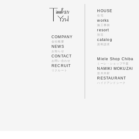
HOUSE
住宅
works
施工事例
resort
別荘
COMPANY
catalog
会社概要
資料請求
NEWS
お知らせ
CONTACT
Miele Shop Chiba
お問い合わせ
ミーレ・ショップ千葉
RECRUIT
NAMIKI MOKUZAI
リクルート
並木木材
RESTAURANT
ハイドアンドシーク