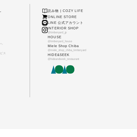
L
読み物 | COZY LIFE
ONLINE STORE
LINE 公式アカウント
INTERIOR SHOP
@timberyard_jp
HOUSE
@timberyard_house
へ
Miele Shop Chiba
@miele_shop_chiba_timberyard
ビス
HIDE&SEEK
@hideandseek_restaurant