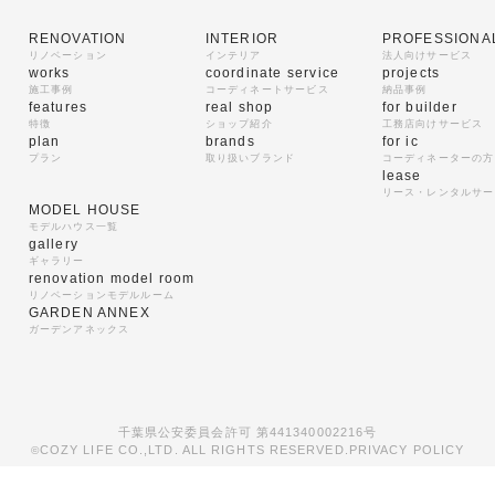
RENOVATION
INTERIOR
PROFESSIONA
リノベーション
インテリア
法人向けサービス
works
coordinate service
projects
施工事例
コーディネートサービス
納品事例
features
real shop
for builder
特徴
ショップ紹介
工務店向けサービス
plan
brands
for ic
プラン
取り扱いブランド
コーディネーターの方
lease
リース・レンタルサー
MODEL HOUSE
モデルハウス一覧
gallery
ギャラリー
renovation model room
リノベーションモデルルーム
GARDEN ANNEX
ガーデンアネックス
千葉県公安委員会許可 第441340002216号
COZY LIFE CO.,LTD. ALL RIGHTS RESERVED.
PRIVACY POLICY
©