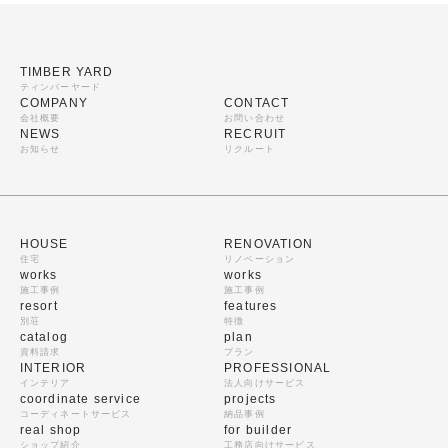
TIMBER YARD
ティンバーヤード
COMPANY
CONTACT
会社概要
お問い合わせ
NEWS
RECRUIT
お知らせ
リクルート
HOUSE
RENOVATION
住宅
リノベーション
works
works
施工事例
施工事例
resort
features
別荘
特徴
catalog
plan
資料請求
プラン
INTERIOR
PROFESSIONAL
インテリア
法人向けサービス
coordinate service
projects
コーディネートサービス
納品事例
real shop
for builder
ショップ紹介
工務店向けサービス