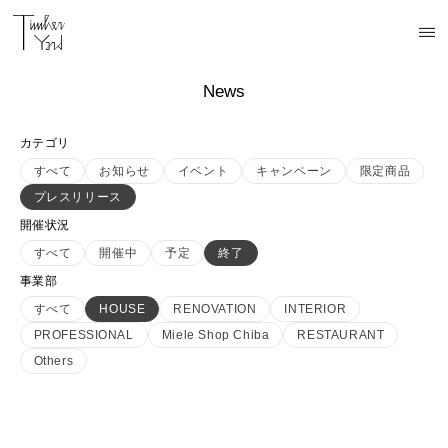
News
カテゴリ
すべて
お知らせ
イベント
キャンペーン
限定商品
プレスリリース
開催状況
すべて
開催中
予定
終了
事業部
すべて
HOUSE
RENOVATION
INTERIOR
PROFESSIONAL
Miele Shop Chiba
RESTAURANT
Others