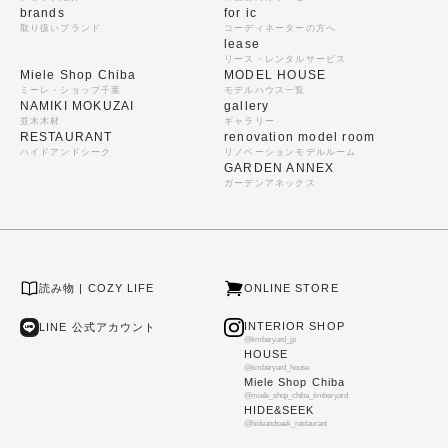
brands
for ic
取り扱いブランド
コーディネーターの方へ
lease
リース・レンタルサービス
Miele Shop Chiba
MODEL HOUSE
ミーレ・ショップ千葉
モデルハウス一覧
NAMIKI MOKUZAI
gallery
並木木材
ギャラリー
RESTAURANT
renovation model room
ハイドアンドシーク
リノベーションモデルルーム
GARDEN ANNEX
ガーデンアネックス
読み物 | COZY LIFE
ONLINE STORE
INTERIOR SHOP
LINE 公式アカウント
@timberyard_jp
HOUSE
@timberyard_house
Miele Shop Chiba
@miele_shop_chiba_timberyard
HIDE&SEEK
@hideandseek_restaurant