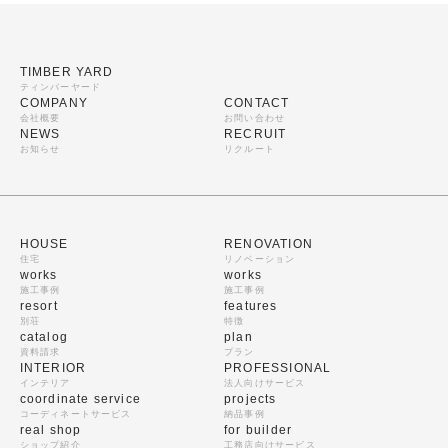
TIMBER YARD
ティンバーヤード
COMPANY
CONTACT
会社概要
お問い合わせ
NEWS
RECRUIT
お知らせ
リクルート
HOUSE
RENOVATION
住宅
リノベーション
works
works
施工事例
施工事例
resort
features
別荘
特徴
catalog
plan
資料請求
プラン
INTERIOR
PROFESSIONAL
インテリア
法人向けサービス
coordinate service
projects
コーディネートサービス
納品事例
real shop
for builder
ショップ紹介
工務店向けサービス