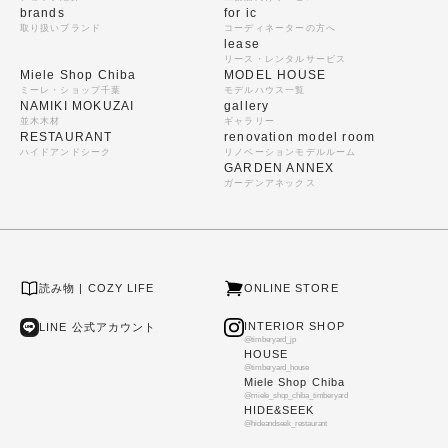
brands
for ic
取り扱いブランド
コーディネーターの方へ
lease
リース・レンタルサービス
Miele Shop Chiba
MODEL HOUSE
ミーレ・ショップ千葉
モデルハウス一覧
NAMIKI MOKUZAI
gallery
並木木材
ギャラリー
RESTAURANT
renovation model room
ハイドアンドシーク
リノベーションモデルルーム
GARDEN ANNEX
ガーデンアネックス
読み物 | COZY LIFE
ONLINE STORE
INTERIOR SHOP
LINE 公式アカウント
@timberyard_jp
HOUSE
@timberyard_house
Miele Shop Chiba
@miele_shop_chiba_timberyard
HIDE&SEEK
@hideandseek_restaurant