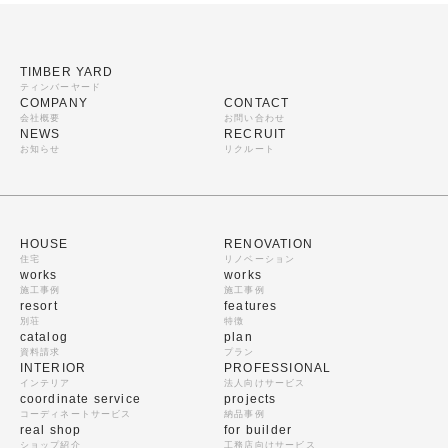
TIMBER YARD
ティンバーヤード
COMPANY
CONTACT
会社概要
お問い合わせ
NEWS
RECRUIT
お知らせ
リクルート
HOUSE
RENOVATION
住宅
リノベーション
works
works
施工事例
施工事例
resort
features
別荘
特徴
catalog
plan
資料請求
プラン
INTERIOR
PROFESSIONAL
インテリア
法人向けサービス
coordinate service
projects
コーディネートサービス
納品事例
real shop
for builder
ショップ紹介
工務店向けサービス