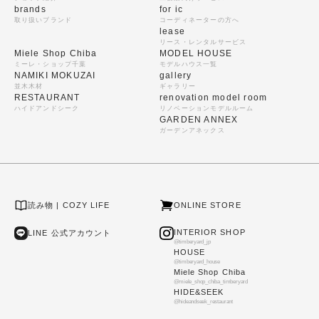
brands
for ic
取り扱いブランド
コーディネーターの方へ
lease
リース・レンタルサービス
Miele Shop Chiba
MODEL HOUSE
ミーレ・ショップ千葉
モデルハウス一覧
NAMIKI MOKUZAI
gallery
並木木材
ギャラリー
RESTAURANT
renovation model room
ハイドアンドシーク
リノベーションモデルルーム
GARDEN ANNEX
ガーデンアネックス
読み物 | COZY LIFE
ONLINE STORE
INTERIOR SHOP
LINE 公式アカウント
@timberyard_jp
HOUSE
@timberyard_house
Miele Shop Chiba
@miele_shop_chiba_timberyard
HIDE&SEEK
@hideandseek_restaurant