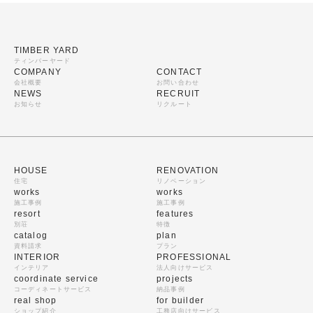
TIMBER YARD
ティンバーヤード
COMPANY
CONTACT
会社概要
お問い合わせ
NEWS
RECRUIT
お知らせ
リクルート
HOUSE
RENOVATION
住宅
リノベーション
works
works
施工事例
施工事例
resort
features
別荘
特徴
catalog
plan
資料請求
プラン
INTERIOR
PROFESSIONAL
インテリア
法人向けサービス
coordinate service
projects
コーディネートサービス
納品事例
real shop
for builder
ショップ紹介
工務店向けサービス