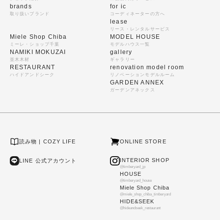
brands
for ic
取り扱いブランド
コーディネーターの方へ
lease
リース・レンタルサービス
Miele Shop Chiba
MODEL HOUSE
ミーレ・ショップ千葉
モデルハウス一覧
NAMIKI MOKUZAI
gallery
並木木材
ギャラリー
RESTAURANT
renovation model room
ハイドアンドシーク
リノベーションモデルルーム
GARDEN ANNEX
ガーデンアネックス
読み物 | COZY LIFE
ONLINE STORE
INTERIOR SHOP
LINE 公式アカウント
@timberyard_jp
HOUSE
@timberyard_house
Miele Shop Chiba
@miele_shop_chiba_timberyard
HIDE&SEEK
@hideandseek_restaurant