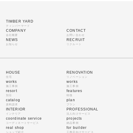
TIMBER YARD
ティンバーヤード
COMPANY
CONTACT
会社概要
お問い合わせ
NEWS
RECRUIT
お知らせ
リクルート
HOUSE
RENOVATION
住宅
リノベーション
works
works
施工事例
施工事例
resort
features
別荘
特徴
catalog
plan
資料請求
プラン
INTERIOR
PROFESSIONAL
インテリア
法人向けサービス
coordinate service
projects
コーディネートサービス
納品事例
real shop
for builder
ショップ紹介
工務店向けサービス