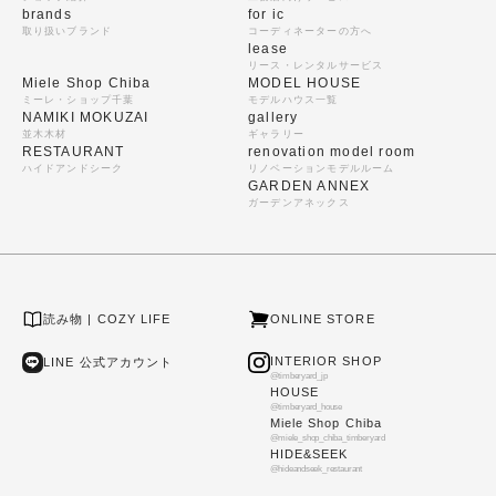
brands
for ic
取り扱いブランド
コーディネーターの方へ
lease
リース・レンタルサービス
Miele Shop Chiba
MODEL HOUSE
ミーレ・ショップ千葉
モデルハウス一覧
NAMIKI MOKUZAI
gallery
並木木材
ギャラリー
RESTAURANT
renovation model room
ハイドアンドシーク
リノベーションモデルルーム
GARDEN ANNEX
ガーデンアネックス
読み物 | COZY LIFE
ONLINE STORE
INTERIOR SHOP
LINE 公式アカウント
@timberyard_jp
HOUSE
@timberyard_house
Miele Shop Chiba
@miele_shop_chiba_timberyard
HIDE&SEEK
@hideandseek_restaurant