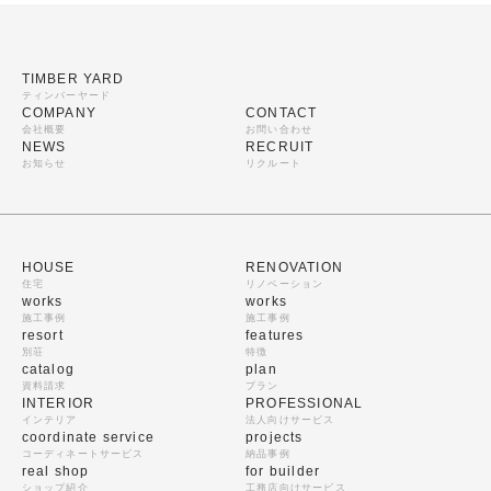
TIMBER YARD
ティンバーヤード
COMPANY
CONTACT
会社概要
お問い合わせ
NEWS
RECRUIT
お知らせ
リクルート
HOUSE
RENOVATION
住宅
リノベーション
works
works
施工事例
施工事例
resort
features
別荘
特徴
catalog
plan
資料請求
プラン
INTERIOR
PROFESSIONAL
インテリア
法人向けサービス
coordinate service
projects
コーディネートサービス
納品事例
real shop
for builder
ショップ紹介
工務店向けサービス