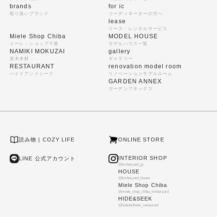
brands
for ic
取り扱いブランド
コーディネーターの方へ
lease
リース・レンタルサービス
Miele Shop Chiba
MODEL HOUSE
ミーレ・ショップ千葉
モデルハウス一覧
NAMIKI MOKUZAI
gallery
並木木材
ギャラリー
RESTAURANT
renovation model room
ハイドアンドシーク
リノベーションモデルルーム
GARDEN ANNEX
ガーデンアネックス
読み物 | COZY LIFE
ONLINE STORE
INTERIOR SHOP
LINE 公式アカウント
@timberyard_jp
HOUSE
@timberyard_house
Miele Shop Chiba
@miele_shop_chiba_timberyard
HIDE&SEEK
@hideandseek_restaurant