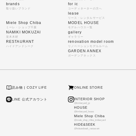
brands
for ic
取り扱いブランド
コーディネーターの方へ
lease
リース・レンタルサービス
Miele Shop Chiba
MODEL HOUSE
ミーレ・ショップ千葉
モデルハウス一覧
NAMIKI MOKUZAI
gallery
並木木材
ギャラリー
RESTAURANT
renovation model room
ハイドアンドシーク
リノベーションモデルルーム
GARDEN ANNEX
ガーデンアネックス
読み物 | COZY LIFE
ONLINE STORE
INTERIOR SHOP
LINE 公式アカウント
@timberyard_jp
HOUSE
@timberyard_house
Miele Shop Chiba
@miele_shop_chiba_timberyard
HIDE&SEEK
@hideandseek_restaurant