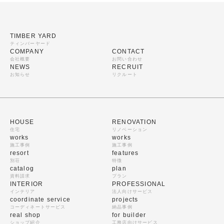
TIMBER YARD
ティンバーヤード
COMPANY
CONTACT
会社概要
お問い合わせ
NEWS
RECRUIT
お知らせ
リクルート
HOUSE
RENOVATION
住宅
リノベーション
works
works
施工事例
施工事例
resort
features
別荘
特徴
catalog
plan
資料請求
プラン
INTERIOR
PROFESSIONAL
インテリア
法人向けサービス
coordinate service
projects
コーディネートサービス
納品事例
real shop
for builder
ショップ紹介
工務店向けサービス