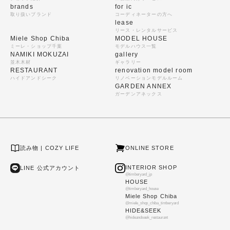
brands
for ic
取り扱いブランド
コーディネーターの方へ
lease
リース・レンタルサービス
Miele Shop Chiba
MODEL HOUSE
ミーレ・ショップ千葉
モデルハウス一覧
NAMIKI MOKUZAI
gallery
並木木材
ギャラリー
RESTAURANT
renovation model room
ハイドアンドシーク
リノベーションモデルルーム
GARDEN ANNEX
ガーデンアネックス
読み物 | COZY LIFE
ONLINE STORE
INTERIOR SHOP
LINE 公式アカウント
@timberyard_jp
HOUSE
@timberyard_house
Miele Shop Chiba
@miele_shop_chiba_timberyard
HIDE&SEEK
@hideandseek_restaurant