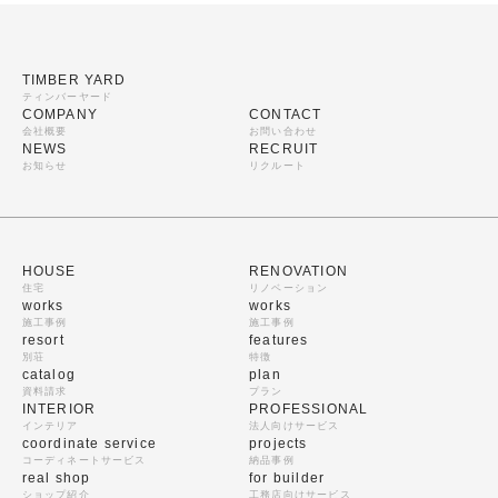
TIMBER YARD
ティンバーヤード
COMPANY
CONTACT
会社概要
お問い合わせ
NEWS
RECRUIT
お知らせ
リクルート
HOUSE
RENOVATION
住宅
リノベーション
works
works
施工事例
施工事例
resort
features
別荘
特徴
catalog
plan
資料請求
プラン
INTERIOR
PROFESSIONAL
インテリア
法人向けサービス
coordinate service
projects
コーディネートサービス
納品事例
real shop
for builder
ショップ紹介
工務店向けサービス