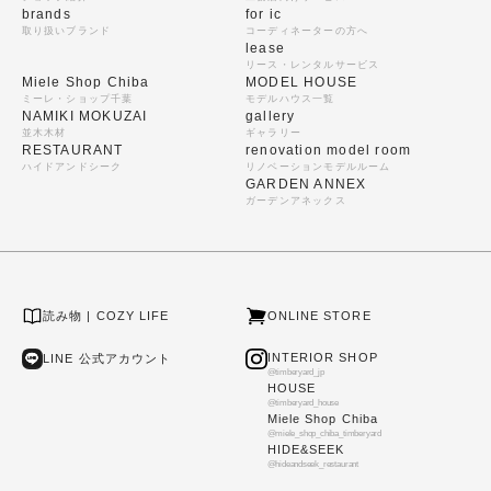
brands
for ic
取り扱いブランド
コーディネーターの方へ
lease
リース・レンタルサービス
Miele Shop Chiba
MODEL HOUSE
ミーレ・ショップ千葉
モデルハウス一覧
NAMIKI MOKUZAI
gallery
並木木材
ギャラリー
RESTAURANT
renovation model room
ハイドアンドシーク
リノベーションモデルルーム
GARDEN ANNEX
ガーデンアネックス
読み物 | COZY LIFE
ONLINE STORE
INTERIOR SHOP
LINE 公式アカウント
@timberyard_jp
HOUSE
@timberyard_house
Miele Shop Chiba
@miele_shop_chiba_timberyard
HIDE&SEEK
@hideandseek_restaurant