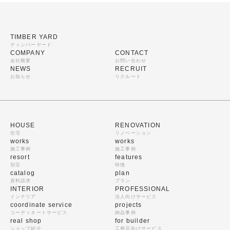
TIMBER YARD
ティンバーヤード
COMPANY
CONTACT
会社概要
お問い合わせ
NEWS
RECRUIT
お知らせ
リクルート
HOUSE
RENOVATION
住宅
リノベーション
works
works
施工事例
施工事例
resort
features
別荘
特徴
catalog
plan
資料請求
プラン
INTERIOR
PROFESSIONAL
インテリア
法人向けサービス
coordinate service
projects
コーディネートサービス
納品事例
real shop
for builder
ショップ紹介
工務店向けサービス