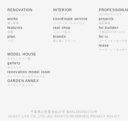
RENOVATION
INTERIOR
PROFESSIONA
リノベーション
インテリア
法人向けサービス
works
coordinate service
projects
施工事例
コーディネートサービス
納品事例
features
real shop
for builder
特徴
ショップ紹介
工務店向けサービス
plan
brands
for ic
プラン
取り扱いブランド
コーディネーターの方
lease
リース・レンタルサー
MODEL HOUSE
モデルハウス一覧
gallery
ギャラリー
renovation model room
リノベーションモデルルーム
GARDEN ANNEX
ガーデンアネックス
千葉県公安委員会許可 第441340002216号
COZY LIFE CO.,LTD. ALL RIGHTS RESERVED.
PRIVACY POLICY
©