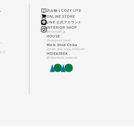
L
読み物 | COZY LIFE
ONLINE STORE
LINE 公式アカウント
INTERIOR SHOP
@timberyard_jp
HOUSE
@timberyard_house
へ
Miele Shop Chiba
@miele_shop_chiba_timberyard
ビス
HIDE&SEEK
@hideandseek_restaurant