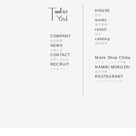
HOUSE
住宅
works
施工事例
resort
別荘
COMPANY
catalog
会社概要
資料請求
NEWS
お知らせ
CONTACT
Miele Shop Chiba
お問い合わせ
ミーレ・ショップ千葉
RECRUIT
NAMIKI MOKUZAI
リクルート
並木木材
RESTAURANT
ハイドアンドシーク