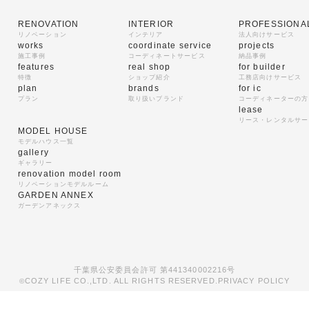
RENOVATION
INTERIOR
PROFESSIONA
リノベーション
インテリア
法人向けサービス
works
coordinate service
projects
施工事例
コーディネートサービス
納品事例
features
real shop
for builder
特徴
ショップ紹介
工務店向けサービス
plan
brands
for ic
プラン
取り扱いブランド
コーディネーターの方
lease
リース・レンタルサー
MODEL HOUSE
モデルハウス一覧
gallery
ギャラリー
renovation model room
リノベーションモデルルーム
GARDEN ANNEX
ガーデンアネックス
千葉県公安委員会許可 第441340002216号
COZY LIFE CO.,LTD. ALL RIGHTS RESERVED.
PRIVACY POLICY
©