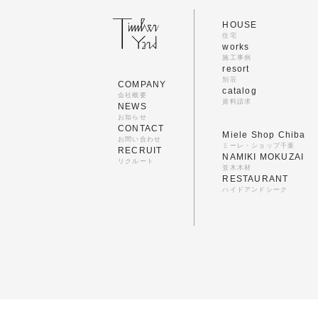
HOUSE
住宅
works
施工事例
resort
別荘
COMPANY
catalog
会社概要
資料請求
NEWS
お知らせ
CONTACT
Miele Shop Chiba
お問い合わせ
ミーレ・ショップ千葉
RECRUIT
NAMIKI MOKUZAI
リクルート
並木木材
RESTAURANT
ハイドアンドシーク