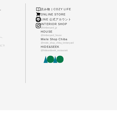
L
読み物 | COZY LIFE
ONLINE STORE
LINE 公式アカウント
INTERIOR SHOP
@timberyard_jp
HOUSE
@timberyard_house
へ
Miele Shop Chiba
@miele_shop_chiba_timberyard
ビス
HIDE&SEEK
@hideandseek_restaurant