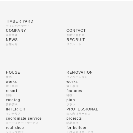
TIMBER YARD
ティンバーヤード
COMPANY
CONTACT
会社概要
お問い合わせ
NEWS
RECRUIT
お知らせ
リクルート
HOUSE
RENOVATION
住宅
リノベーション
works
works
施工事例
施工事例
resort
features
別荘
特徴
catalog
plan
資料請求
プラン
INTERIOR
PROFESSIONAL
インテリア
法人向けサービス
coordinate service
projects
コーディネートサービス
納品事例
real shop
for builder
ショップ紹介
工務店向けサービス