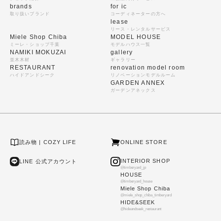
brands
for ic
取り扱いブランド
コーディネーターの方へ
lease
リース・レンタルサービス
Miele Shop Chiba
MODEL HOUSE
ミーレ・ショップ千葉
モデルハウス一覧
NAMIKI MOKUZAI
gallery
並木木材
ギャラリー
RESTAURANT
renovation model room
ハイドアンドシーク
リノベーションモデルルーム
GARDEN ANNEX
ガーデンアネックス
読み物 | COZY LIFE
ONLINE STORE
INTERIOR SHOP
LINE 公式アカウント
@timberyard_jp
HOUSE
@timberyard_house
Miele Shop Chiba
@miele_shop_chiba_timberyard
HIDE&SEEK
@hideandseek_restaurant