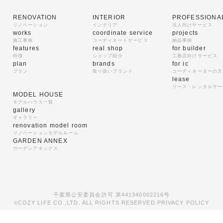
RENOVATION
INTERIOR
PROFESSIONA
リノベーション
インテリア
法人向けサービス
works
coordinate service
projects
施工事例
コーディネートサービス
納品事例
features
real shop
for builder
特徴
ショップ紹介
工務店向けサービス
plan
brands
for ic
プラン
取り扱いブランド
コーディネーターの方
lease
リース・レンタルサー
MODEL HOUSE
モデルハウス一覧
gallery
ギャラリー
renovation model room
リノベーションモデルルーム
GARDEN ANNEX
ガーデンアネックス
千葉県公安委員会許可 第441340002216号
COZY LIFE CO.,LTD. ALL RIGHTS RESERVED.
PRIVACY POLICY
©