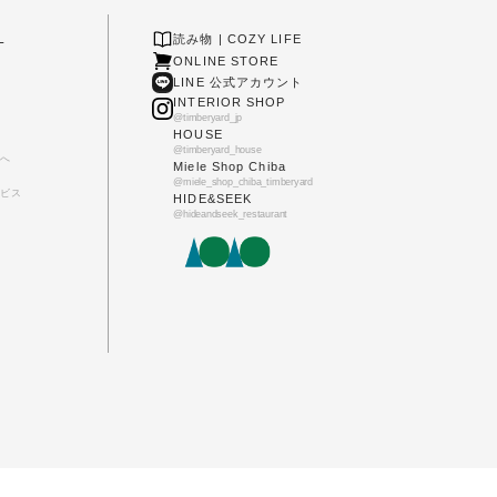
L
読み物 | COZY LIFE
ONLINE STORE
LINE 公式アカウント
INTERIOR SHOP
@timberyard_jp
HOUSE
@timberyard_house
へ
Miele Shop Chiba
@miele_shop_chiba_timberyard
ビス
HIDE&SEEK
@hideandseek_restaurant