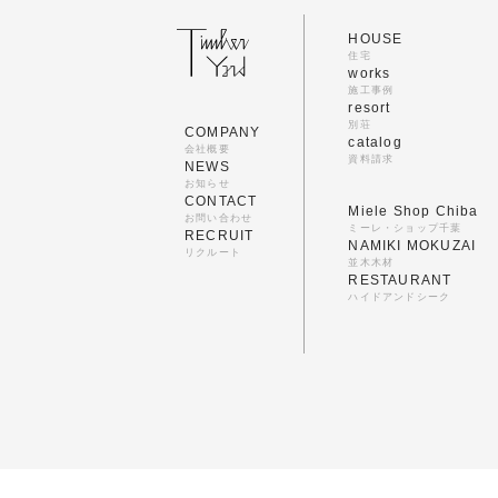
HOUSE
住宅
works
施工事例
resort
別荘
COMPANY
catalog
会社概要
資料請求
NEWS
お知らせ
CONTACT
Miele Shop Chiba
お問い合わせ
ミーレ・ショップ千葉
RECRUIT
NAMIKI MOKUZAI
リクルート
並木木材
RESTAURANT
ハイドアンドシーク