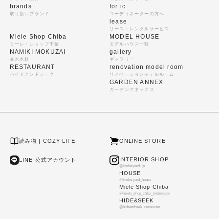
brands
for ic
取り扱いブランド
コーディネーターの方へ
lease
リース・レンタルサービス
Miele Shop Chiba
MODEL HOUSE
ミーレ・ショップ千葉
モデルハウス一覧
NAMIKI MOKUZAI
gallery
並木木材
ギャラリー
RESTAURANT
renovation model room
ハイドアンドシーク
リノベーションモデルルーム
GARDEN ANNEX
ガーデンアネックス
読み物 | COZY LIFE
ONLINE STORE
INTERIOR SHOP
LINE 公式アカウント
@timberyard_jp
HOUSE
@timberyard_house
Miele Shop Chiba
@miele_shop_chiba_timberyard
HIDE&SEEK
@hideandseek_restaurant