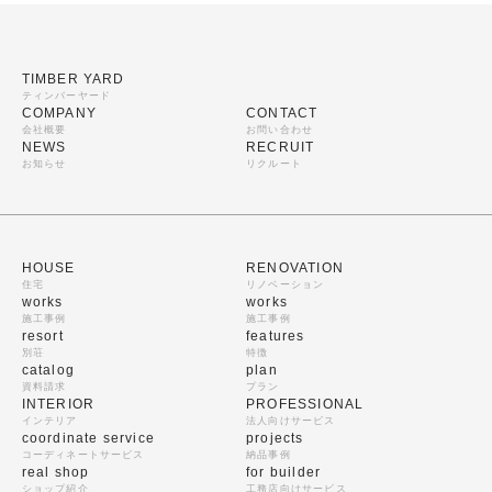
TIMBER YARD
ティンバーヤード
COMPANY
CONTACT
会社概要
お問い合わせ
NEWS
RECRUIT
お知らせ
リクルート
HOUSE
RENOVATION
住宅
リノベーション
works
works
施工事例
施工事例
resort
features
別荘
特徴
catalog
plan
資料請求
プラン
INTERIOR
PROFESSIONAL
インテリア
法人向けサービス
coordinate service
projects
コーディネートサービス
納品事例
real shop
for builder
ショップ紹介
工務店向けサービス